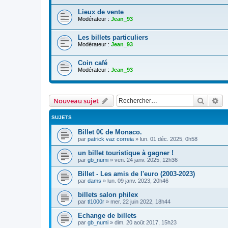
Lieux de vente
Modérateur :
Jean_93
Les billets particuliers
Modérateur :
Jean_93
Coin café
Modérateur :
Jean_93
Recher
Re
Nouveau sujet
SUJETS
Billet 0€ de Monaco.
par
patrick vaz correia
»
lun. 01 déc. 2025, 0h58
un billet touristique à gagner !
par
gb_numi
»
ven. 24 janv. 2025, 12h36
Billet - Les amis de l'euro (2003-2023)
par
dams
»
lun. 09 janv. 2023, 20h46
billets salon philex
par
tl1000r
»
mer. 22 juin 2022, 18h44
Echange de billets
par
gb_numi
»
dim. 20 août 2017, 15h23