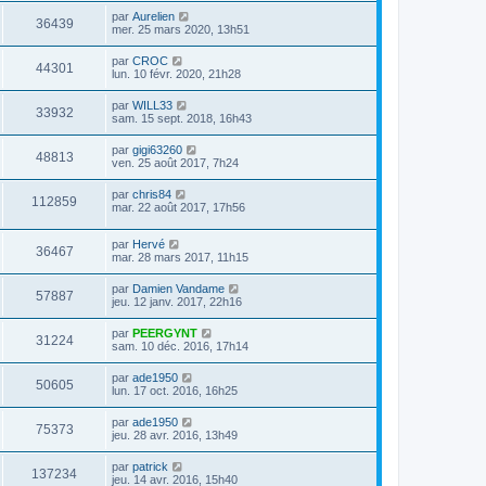
par
Aurelien
36439
mer. 25 mars 2020, 13h51
par
CROC
44301
lun. 10 févr. 2020, 21h28
par
WILL33
33932
sam. 15 sept. 2018, 16h43
par
gigi63260
48813
ven. 25 août 2017, 7h24
par
chris84
112859
mar. 22 août 2017, 17h56
par
Hervé
36467
mar. 28 mars 2017, 11h15
par
Damien Vandame
57887
jeu. 12 janv. 2017, 22h16
par
PEERGYNT
31224
sam. 10 déc. 2016, 17h14
par
ade1950
50605
lun. 17 oct. 2016, 16h25
par
ade1950
75373
jeu. 28 avr. 2016, 13h49
par
patrick
137234
jeu. 14 avr. 2016, 15h40