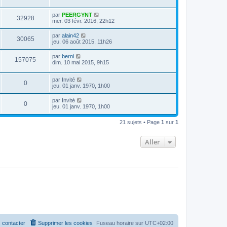
par
PEERGYNT
32928
mer. 03 févr. 2016, 22h12
par
alain42
30065
jeu. 06 août 2015, 11h26
par
berni
157075
dim. 10 mai 2015, 9h15
par
Invité
0
jeu. 01 janv. 1970, 1h00
par
Invité
0
jeu. 01 janv. 1970, 1h00
21 sujets • Page
1
sur
1
Aller
 contacter
Supprimer les cookies
Fuseau horaire sur
UTC+02:00