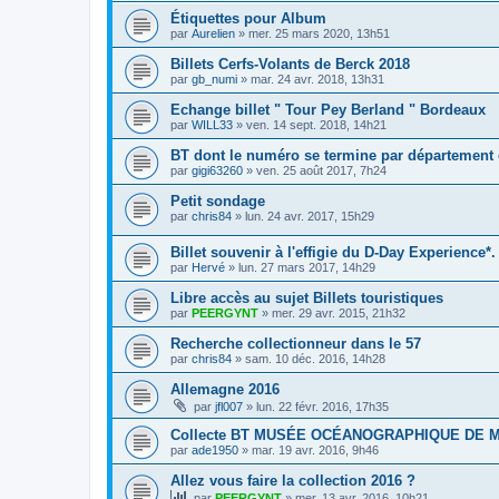
Étiquettes pour Album
par
Aurelien
»
mer. 25 mars 2020, 13h51
Billets Cerfs-Volants de Berck 2018
par
gb_numi
»
mar. 24 avr. 2018, 13h31
Echange billet " Tour Pey Berland " Bordeaux
par
WILL33
»
ven. 14 sept. 2018, 14h21
BT dont le numéro se termine par département
par
gigi63260
»
ven. 25 août 2017, 7h24
Petit sondage
par
chris84
»
lun. 24 avr. 2017, 15h29
Billet souvenir à l'effigie du D-Day Experience*.
par
Hervé
»
lun. 27 mars 2017, 14h29
Libre accès au sujet Billets touristiques
par
PEERGYNT
»
mer. 29 avr. 2015, 21h32
Recherche collectionneur dans le 57
par
chris84
»
sam. 10 déc. 2016, 14h28
Allemagne 2016
par
jfl007
»
lun. 22 févr. 2016, 17h35
Collecte BT MUSÉE OCÉANOGRAPHIQUE DE 
par
ade1950
»
mar. 19 avr. 2016, 9h46
Allez vous faire la collection 2016 ?
par
PEERGYNT
»
mer. 13 avr. 2016, 10h21