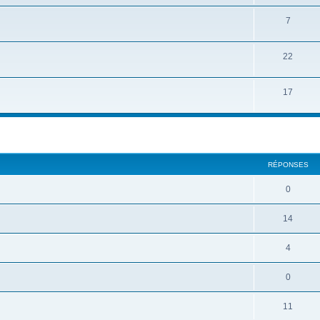
7
22
17
cher
cherche avancée
RÉPONSES
0
14
4
0
11