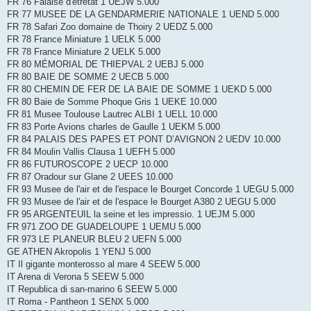
FR 76 Falaise d'étretat 1 UEJW 5.000
FR 77 MUSEE DE LA GENDARMERIE NATIONALE 1 UEND 5.000
FR 78 Safari Zoo domaine de Thoiry 2 UEDZ 5.000
FR 78 France Miniature 1 UELK 5.000
FR 78 France Miniature 2 UELK 5.000
FR 80 MÉMORIAL DE THIEPVAL 2 UEBJ 5.000
FR 80 BAIE DE SOMME 2 UECB 5.000
FR 80 CHEMIN DE FER DE LA BAIE DE SOMME 1 UEKD 5.000
FR 80 Baie de Somme Phoque Gris 1 UEKE 10.000
FR 81 Musee Toulouse Lautrec ALBI 1 UELL 10.000
FR 83 Porte Avions charles de Gaulle 1 UEKM 5.000
FR 84 PALAIS DES PAPES ET PONT D’AVIGNON 2 UEDV 10.000
FR 84 Moulin Vallis Clausa 1 UEFH 5.000
FR 86 FUTUROSCOPE 2 UECP 10.000
FR 87 Oradour sur Glane 2 UEES 10.000
FR 93 Musee de l'air et de l'espace le Bourget Concorde 1 UEGU 5.000
FR 93 Musee de l'air et de l'espace le Bourget A380 2 UEGU 5.000
FR 95 ARGENTEUIL la seine et les impressio. 1 UEJM 5.000
FR 971 ZOO DE GUADELOUPE 1 UEMU 5.000
FR 973 LE PLANEUR BLEU 2 UEFN 5.000
GE ATHEN Akropolis 1 YENJ 5.000
IT Il gigante monterosso al mare 4 SEEW 5.000
IT Arena di Verona 5 SEEW 5.000
IT Republica di san-marino 6 SEEW 5.000
IT Roma - Pantheon 1 SENX 5.000