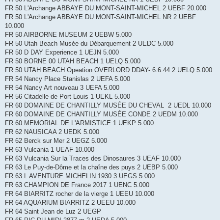
FR 50 L'Archange ABBAYE DU MONT-SAINT-MICHEL 2 UEBF 20.000
FR 50 L'Archange ABBAYE DU MONT-SAINT-MICHEL NR 2 UEBF
10.000
FR 50 AIRBORNE MUSEUM 2 UEBW 5.000
FR 50 Utah Beach Musée du Débarquement 2 UEDC 5.000
FR 50 D DAY Experience 1 UEJN 5.000
FR 50 BORNE 00 UTAH BEACH 1 UELQ 5.000
FR 50 UTAH BEACH Opeation OVERLORD DDAY- 6.6.44 2 UELQ 5.000
FR 54 Nancy Place Stanislas 2 UEFA 5.000
FR 54 Nancy Art nouveau 3 UEFA 5.000
FR 56 Citadelle de Port Louis 1 UEKL 5.000
FR 60 DOMAINE DE CHANTILLY MUSÉE DU CHEVAL 2 UEDL 10.000
FR 60 DOMAINE DE CHANTILLY MUSÉE CONDE 2 UEDM 10.000
FR 60 MEMORIAL DE L'ARMISTICE 1 UEKP 5.000
FR 62 NAUSICAA 2 UEDK 5.000
FR 62 Berck sur Mer 2 UEGZ 5.000
FR 63 Vulcania 1 UEAF 10.000
FR 63 Vulcania Sur la Traces des Dinosaures 3 UEAF 10.000
FR 63 Le Puy-de-Dôme et la chaîne des puys 2 UEBP 5.000
FR 63 L AVENTURE MICHELIN 1930 3 UEGS 5.000
FR 63 CHAMPION DE France 2017 1 UENC 5.000
FR 64 BIARRITZ rocher de la vierge 1 UEEU 10.000
FR 64 AQUARIUM BIARRITZ 2 UEEU 10.000
FR 64 Saint Jean de Luz 2 UEGP