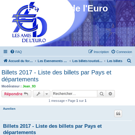
Les Amis de l'Euro
FAQ
Inscription
Connexion
R
Accueil du forum
Les Evenements ! [Ouvert au public]
Les billets touristiques
Les billets
e
Billets 2017 - Liste des billets par Pays et
c
départements
h
Modérateur :
Jean_93
e
Rechercher
Recherche 
Répondre
r
1 message • Page
1
sur
1
c
Aurelien
h
e
Billets 2017 - Liste des billets par Pays et
r
départements