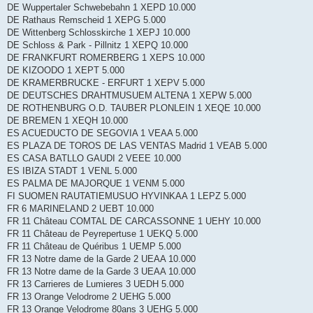
DE Wuppertaler Schwebebahn 1 XEPD 10.000
DE Rathaus Remscheid 1 XEPG 5.000
DE Wittenberg Schlosskirche 1 XEPJ 10.000
DE Schloss & Park - Pillnitz 1 XEPQ 10.000
DE FRANKFURT ROMERBERG 1 XEPS 10.000
DE KIZOODO 1 XEPT 5.000
DE KRAMERBRUCKE - ERFURT 1 XEPV 5.000
DE DEUTSCHES DRAHTMUSUEM ALTENA 1 XEPW 5.000
DE ROTHENBURG O.D. TAUBER PLONLEIN 1 XEQE 10.000
DE BREMEN 1 XEQH 10.000
ES ACUEDUCTO DE SEGOVIA 1 VEAA 5.000
ES PLAZA DE TOROS DE LAS VENTAS Madrid 1 VEAB 5.000
ES CASA BATLLO GAUDI 2 VEEE 10.000
ES IBIZA STADT 1 VENL 5.000
ES PALMA DE MAJORQUE 1 VENM 5.000
FI SUOMEN RAUTATIEMUSUO HYVINKAA 1 LEPZ 5.000
FR 6 MARINELAND 2 UEBT 10.000
FR 11 Château COMTAL DE CARCASSONNE 1 UEHY 10.000
FR 11 Château de Peyrepertuse 1 UEKQ 5.000
FR 11 Château de Quéribus 1 UEMP 5.000
FR 13 Notre dame de la Garde 2 UEAA 10.000
FR 13 Notre dame de la Garde 3 UEAA 10.000
FR 13 Carrieres de Lumieres 3 UEDH 5.000
FR 13 Orange Velodrome 2 UEHG 5.000
FR 13 Orange Velodrome 80ans 3 UEHG 5.000