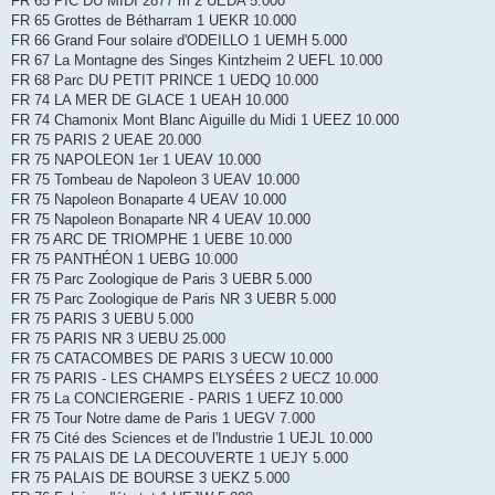
FR 65 PIC DU MIDI 2877 m 2 UEDA 5.000
FR 65 Grottes de Bétharram 1 UEKR 10.000
FR 66 Grand Four solaire d'ODEILLO 1 UEMH 5.000
FR 67 La Montagne des Singes Kintzheim 2 UEFL 10.000
FR 68 Parc DU PETIT PRINCE 1 UEDQ 10.000
FR 74 LA MER DE GLACE 1 UEAH 10.000
FR 74 Chamonix Mont Blanc Aiguille du Midi 1 UEEZ 10.000
FR 75 PARIS 2 UEAE 20.000
FR 75 NAPOLEON 1er 1 UEAV 10.000
FR 75 Tombeau de Napoleon 3 UEAV 10.000
FR 75 Napoleon Bonaparte 4 UEAV 10.000
FR 75 Napoleon Bonaparte NR 4 UEAV 10.000
FR 75 ARC DE TRIOMPHE 1 UEBE 10.000
FR 75 PANTHÉON 1 UEBG 10.000
FR 75 Parc Zoologique de Paris 3 UEBR 5.000
FR 75 Parc Zoologique de Paris NR 3 UEBR 5.000
FR 75 PARIS 3 UEBU 5.000
FR 75 PARIS NR 3 UEBU 25.000
FR 75 CATACOMBES DE PARIS 3 UECW 10.000
FR 75 PARIS - LES CHAMPS ELYSÉES 2 UECZ 10.000
FR 75 La CONCIERGERIE - PARIS 1 UEFZ 10.000
FR 75 Tour Notre dame de Paris 1 UEGV 7.000
FR 75 Cité des Sciences et de l'Industrie 1 UEJL 10.000
FR 75 PALAIS DE LA DECOUVERTE 1 UEJY 5.000
FR 75 PALAIS DE BOURSE 3 UEKZ 5.000