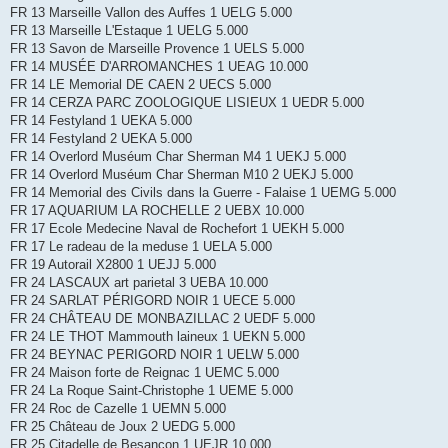
FR 13 Marseille Vallon des Auffes 1 UELG 5.000
FR 13 Marseille L'Estaque 1 UELG 5.000
FR 13 Savon de Marseille Provence 1 UELS 5.000
FR 14 MUSÉE D'ARROMANCHES 1 UEAG 10.000
FR 14 LE Memorial DE CAEN 2 UECS 5.000
FR 14 CERZA PARC ZOOLOGIQUE LISIEUX 1 UEDR 5.000
FR 14 Festyland 1 UEKA 5.000
FR 14 Festyland 2 UEKA 5.000
FR 14 Overlord Muséum Char Sherman M4 1 UEKJ 5.000
FR 14 Overlord Muséum Char Sherman M10 2 UEKJ 5.000
FR 14 Memorial des Civils dans la Guerre - Falaise 1 UEMG 5.000
FR 17 AQUARIUM LA ROCHELLE 2 UEBX 10.000
FR 17 Ecole Medecine Naval de Rochefort 1 UEKH 5.000
FR 17 Le radeau de la meduse 1 UELA 5.000
FR 19 Autorail X2800 1 UEJJ 5.000
FR 24 LASCAUX art parietal 3 UEBA 10.000
FR 24 SARLAT PÉRIGORD NOIR 1 UECE 5.000
FR 24 CHÂTEAU DE MONBAZILLAC 2 UEDF 5.000
FR 24 LE THOT Mammouth laineux 1 UEKN 5.000
FR 24 BEYNAC PERIGORD NOIR 1 UELW 5.000
FR 24 Maison forte de Reignac 1 UEMC 5.000
FR 24 La Roque Saint-Christophe 1 UEME 5.000
FR 24 Roc de Cazelle 1 UEMN 5.000
FR 25 Château de Joux 2 UEDG 5.000
FR 25 Citadelle de Besançon 1 UEJR 10.000