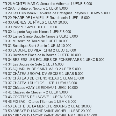
FR 26 MONTELIMAR Château des Adhemar 1 UENB 5.000
FR 29 Amphitrite et Neptune 1 UEKK 5.000
FR 29 Les Plus Beaux Calvaires de Bretagnes Pleyben 1 UEMW 5.000
FR 29 PHARE DE LA VIEILLE Raz de sein 1 UEPL 5.000
FR 30 ARÈNES DE NÎMES 1 UEAX 10.000
FR 30 Pont du Gard 1 UEEY 10.000
FR 30 La porte Auguste Nimes 1 UEKZ 5.000
FR 30 Eglise Sainte Baudile Nimes 2 UEKZ 5.000
FR 31 Museum de Toulouse 1 UEJT 10.000
FR 31 Basalique Saint Sernin 1 UELM 10.000
FR 33 LA DUNE DU PILAT 117M 2 UEDJ 10.000
FR 33 Bordeaux Place de la Bourse 2 UEFR 10.000
FR 34 BEZIERS LES ECLUSES DE FONSERANES 1 UEKC 5.000
FR 34 Les Joutes de Sete 1 UELJ 5.000
FR 35 AQUARIUM DE SAINT MALO 2 UEEB 5.000
FR 37 CHÂTEAU ROYAL D’AMBOISE 1 UEAB 5.000
FR 37 CHÂTEAU DE CHENONCEAU 1 UEAM 10.000
FR 37 CHÂTEAU DU CLOS LUCÉ 1 UEAU 5.000
FR 37 Château AZAY LE RIDEAU 1 UEGJ 10.000
FR 41 Château de Cheverny 2 UEEK 5.000
FR 46 GROTTES DE LACAVE 1 UECM 5.000
FR 46 FIGEAC - Cite de l'Ecriture 1 UEMK 5.000
FR 50 LA CITÉ DE LA MER CHERBOURG 2 UEAD 10.000
FR 50 ABBAYE DU MONT-SAINT-MICHEL 1 UEBF 20.000
FR 50 ABBAYE DU MONT-SAINT-MICHEL NR 1 UEBF 10.000