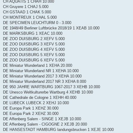
CH AQUATIS 1 CHAH 10.000
CH Gruyere 1 CHAJ 5.000
CH GSTAAD 1 CHAK 5.000
CH MONTREUX 1 CHAL 5.000
DE SPECIMEN LEUCHTURM 0 - 3.000
DE 1948/49 Berliner Luftbrücke 2018/19 1 XEAB 10.000
DE MARKSBURG 1 XEAC 10.000
DE ZOO DUISBURG 2 XEFV 5.000
DE ZOO DUISBURG 3 XEFV 5.000
DE ZOO DUISBURG 4 XEFV 5.000
DE ZOO DUISBURG 5 XEFV 5.000
DE ZOO DUISBURG 6 XEFV 5.000
DE Miniatur Wunderland 1 XEHA 20.000
DE Miniatur Wunderland NR 1 XEHA 10.000
DE Miniatur Wunderland 2017 3 XEHA 10.000
DE Miniatur Wunderland 2017 NR 3 XEHA 8.000
DE 950 JAHRE WARTBURG 1067-2017 3 XEHB 10.000
DE Unesco Weltkulturerbe Wartburg 4 XEHB 10.000
DE Cathedrale de Cologne 1 XEHH 40.000
DE LUBECK LUBECK 2 XEHJ 10.000
DE Europa Park 1 XEHZ 30.000
DE Europa Park 2 XEHZ 30.000
DE Affenberg Salem - SINGE 1 XEJB 10.000
DE Affenberg Salem - CIGOGNE 2 XEJB 20.000
DE HANSESTADT HAMBURG landungsbrucken 1 XEJE 10.000