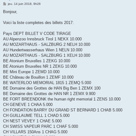
M
jeu. 14 juin 2018, 9h26
e
s
Bonjour,
s
a
g
Voici la liste completes des billets 2017:
e
Pays DEPT BILLET V CODE TIRAGE
AU Alpenzoo Innsbruck Tirol 1 NEKX 10.000
AU MOZARTHAUS - SALZBURG 2 NELH 10.000
AU Hundertwasserhaus Wien 1 NELN 10.000
AU MOZARTHAUS - SALZBURG 1 XELH 10.000
BE Atonium Bruxelles 1 ZEKG 10.000
BE Atonium Bruxelles NR 1 ZEKG 10.000
BE Mini Europe 1 ZEMD 10.000
BE Château de Bouillon 1 ZEMF 10.000
BE WATERLOO MEMORIAL 1815 1 ZEMQ 5.000
BE Domaine des Grottes de HAN Big Ben 1 ZEMX 100
BE Domaine des Grottes de HAN NR 1 ZEMX 9.900
BE FORT BREENDONK the human right memorial 1 ZENS 10.000
CH GENEVE 1 CHAA 5.000
CH FONDATION BARRY DU GRAND ST BERNARD 1 CHAB 5.000
CH GUILLAUME TELL 1 CHAD 5.000
CH NEST VEVEY 1 CHAE 5.000
CH SWISS VAPEUR PARC 1 CHAF 5.000
CH VILLARS 150Ans 1 CHAG 5.000