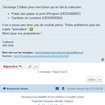
s
a
g
J'échange 2 billets pour mon fiston qui en fait la collection :
e
Palais des papes et pont d'Avignon (UEDV006567)
Carrières de Lumières (UEDH005060)
Il en a assez peu donc pas de souhait précis. Petite préférence pour les
sujets "animaliers".
Merci pour vos propositions !
Guillaume
AD€ 3356
Mon site sur les voyages :
https://www.letourdumondeen80ans.fr
Numista :
http://fr.numista.com/echanges/profil.php?id=548
Répondre
1 message • Page
1
sur
1
Aller
Accueil du forum
Fuseau horaire sur
UTC+02:00
Développé par
phpBB
® Forum Software © phpBB Limited
Traduction française officielle
©
Qiaeru