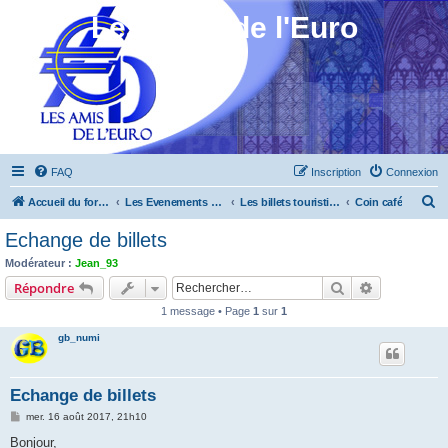
Les Amis de l'Euro
FAQ
Inscription
Connexion
R
Accueil du forum
Les Evenements ! [Ouvert au public]
Les billets touristiques
Coin café
e
Echange de billets
c
Modérateur :
Jean_93
h
Rechercher
Recherche 
Répondre
e
1 message • Page
1
sur
1
r
gb_numi
c
h
Echange de billets
e
M
mer. 16 août 2017, 21h10
r
e
s
Bonjour,