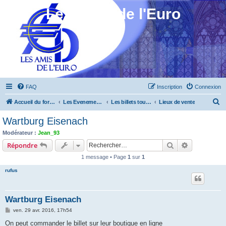
Les Amis de l'Euro
FAQ
Inscription
Connexion
R
Accueil du forum
Les Evenements ! [Ouvert au public]
Les billets touristiques
Lieux de vente
e
Wartburg Eisenach
c
Modérateur :
Jean_93
h
Rechercher
Recherche 
Répondre
e
1 message • Page
1
sur
1
r
rufus
c
h
Wartburg Eisenach
e
M
ven. 29 avr. 2016, 17h54
r
e
s
On peut commander le billet sur leur boutique en ligne