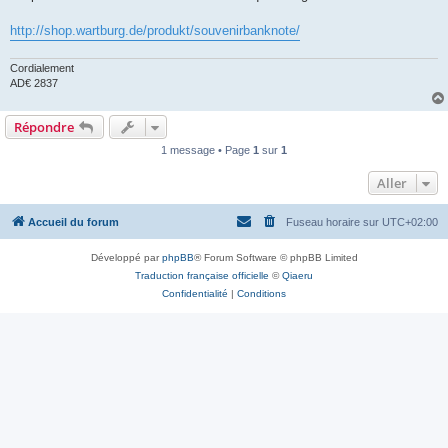
s
a
g
http://shop.wartburg.de/produkt/souvenirbanknote/
e
Cordialement
AD€ 2837
Répondre
1 message • Page
1
sur
1
Aller
Accueil du forum
Fuseau horaire sur
UTC+02:00
Développé par
phpBB
® Forum Software © phpBB Limited
Traduction française officielle
©
Qiaeru
Confidentialité
|
Conditions