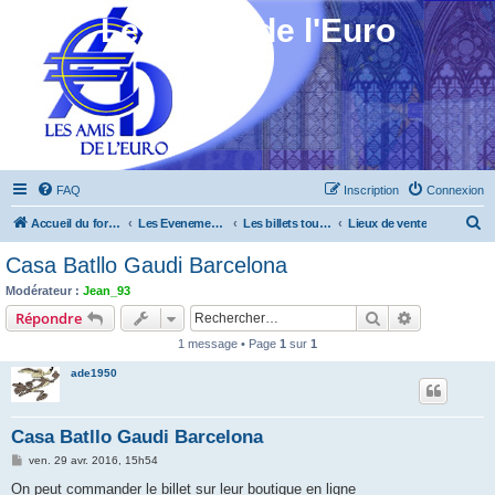
Les Amis de l'Euro
FAQ
Inscription
Connexion
R
Accueil du forum
Les Evenements ! [Ouvert au public]
Les billets touristiques
Lieux de vente
e
Casa Batllo Gaudi Barcelona
c
Modérateur :
Jean_93
h
Rechercher
Recherche 
Répondre
e
1 message • Page
1
sur
1
r
ade1950
c
h
Casa Batllo Gaudi Barcelona
e
M
ven. 29 avr. 2016, 15h54
r
e
s
On peut commander le billet sur leur boutique en ligne