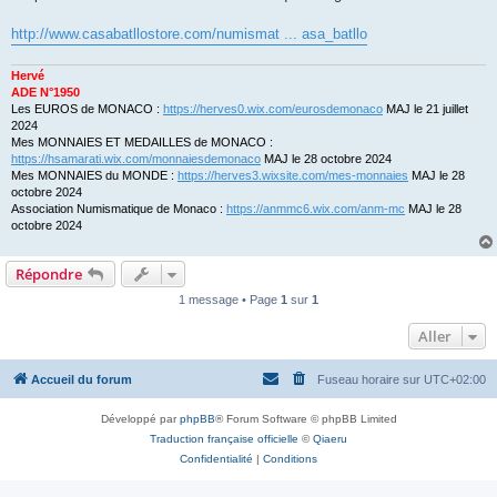
s
a
g
http://www.casabatllostore.com/numismat ... asa_batllo
e
Hervé
ADE N°1950
Les EUROS de MONACO :
https://herves0.wix.com/eurosdemonaco
MAJ le 21 juillet
2024
Mes MONNAIES ET MEDAILLES de MONACO :
https://hsamarati.wix.com/monnaiesdemonaco
MAJ le 28 octobre 2024
Mes MONNAIES du MONDE :
https://herves3.wixsite.com/mes-monnaies
MAJ le 28
octobre 2024
Association Numismatique de Monaco :
https://anmmc6.wix.com/anm-mc
MAJ le 28
octobre 2024
Répondre
1 message • Page
1
sur
1
Aller
Accueil du forum
Fuseau horaire sur
UTC+02:00
Développé par
phpBB
® Forum Software © phpBB Limited
Traduction française officielle
©
Qiaeru
Confidentialité
|
Conditions