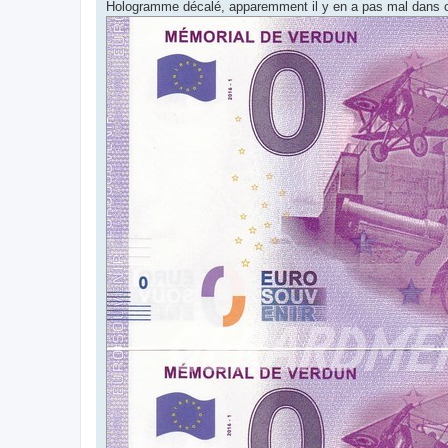
g
Hologramme décalé, apparemment il y en a pas mal dans ce 
e