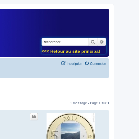
)
Rechercher
Recherche avancé
<<< Retour au site principal
Inscription
Connexion
1 message • Page
1
sur
1