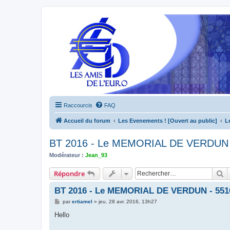
Raccourcis
FAQ
Accueil du forum
Les Evenements ! [Ouvert au public]
L
BT 2016 - Le MEMORIAL DE VERDUN -
Modérateur :
Jean_93
R
Répondre
BT 2016 - Le MEMORIAL DE VERDUN - 5510
M
par
ertiamel
»
jeu. 28 avr. 2016, 13h27
e
s
Hello
s
a