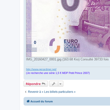
IMG_20160427_0001.jpg (163.68 Kio) Consulté 39733 fois
http://www.gerardmer.net/
(Je recherche une série 1,5 € MDP Petit Prince 2007)
Répondre
Revenir à « Les billets particuliers »
Accueil du forum