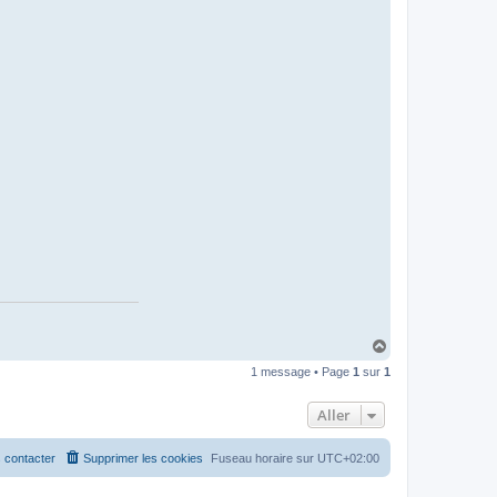
H
a
1 message • Page
1
sur
1
u
t
Aller
 contacter
Supprimer les cookies
Fuseau horaire sur
UTC+02:00