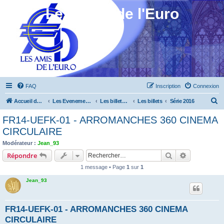
Les Amis de l'Euro
FAQ
Inscription
Connexion
R
Accueil du forum
Les Evenements ! [Ouvert au public]
Les billets touristiques
Les billets
Série 2016
e
FR14-UEFK-01 - ARROMANCHES 360 CINEMA
c
CIRCULAIRE
h
Modérateur :
Jean_93
e
Rechercher
Recherche 
Répondre
r
1 message • Page
1
sur
1
c
Jean_93
h
e
FR14-UEFK-01 - ARROMANCHES 360 CINEMA
r
CIRCULAIRE