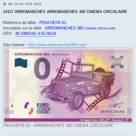
M
dim. 10 avr. 2016, 9h34
e
s
14117 ARROMANCHES ARROMANCHES 360 CINEMA CIRCULAIRE
s
a
g
Référence du billet :
FR14-UEFK-01
e
Inscription sur le billet :
ARROMANCHES 360
CINEMA CIRCULAIRE
GPS :
49.3386318,-0.6178119
Site Internet :
http://www.arromanches360.com/
FR14-UEFK-01 - ARROMANCHES 360 CINEMA CIRCULAIRE