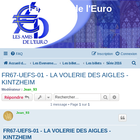
Les Amis de l'Euro
FAQ
Inscription
Connexion
R
Accueil du forum
Les Evenements ! [Ouvert au public]
Les billets touristiques
Les billets
Série 2016
e
FR67-UEFS-01 - LA VOLERIE DES AIGLES -
c
KINTZHEIM
h
Modérateur :
Jean_93
e
Rechercher
Recherche 
Répondre
r
1 message • Page
1
sur
1
c
Jean_93
h
e
FR67-UEFS-01 - LA VOLERIE DES AIGLES -
r
KINTZHEIM