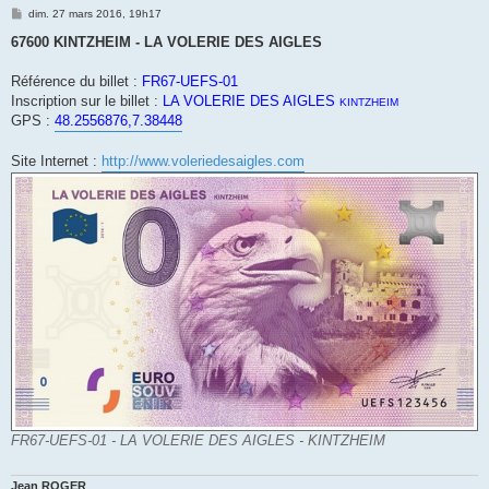
M
dim. 27 mars 2016, 19h17
e
s
67600 KINTZHEIM - LA VOLERIE DES AIGLES
s
a
g
Référence du billet :
FR67-UEFS-01
e
Inscription sur le billet :
LA VOLERIE DES AIGLES
KINTZHEIM
GPS :
48.2556876,7.38448
Site Internet :
http://www.voleriedesaigles.com
FR67-UEFS-01 - LA VOLERIE DES AIGLES - KINTZHEIM
Jean ROGER