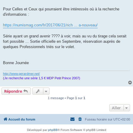
s
a
g
Pour Celles et Ceux qui pourraient être intéressés où à la recherche
e
d'informations :
https://numismag.com/fr/2017/06/21/rich ... a-nouveau/
Série ayant un grand avenir ???? à voir, mais au vu du tirage cela serait
fort possible ... Sortie officielle en Septembre, réservation auprès de
quelques Professionnels triés sur le volet.
Bonne Journée
http://www.gerardmer.net/
(Je recherche une série 1,5 € MDP Petit Prince 2007)
Répondre
1 message • Page
1
sur
1
Aller
Accueil du forum
Fuseau horaire sur
UTC+02:00
Développé par
phpBB
® Forum Software © phpBB Limited