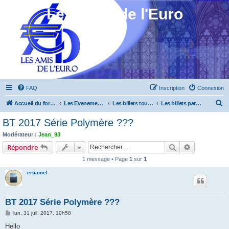
Les Amis de l'Euro
FAQ
Inscription
Connexion
R
Accueil du forum
Les Evenements ! [Ouvert au public]
Les billets touristiques
Les billets particuliers
e
BT 2017 Série Polymère ???
c
Modérateur :
Jean_93
h
Rechercher
Recherche 
Répondre
e
1 message • Page
1
sur
1
r
ertiamel
c
h
BT 2017 Série Polymère ???
e
M
lun. 31 juil. 2017, 10h58
r
e
s
Hello