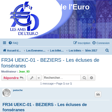
Les Amis de l'Euro
FAQ
Inscription
Connexion
R
Accueil du forum
Les Evenements ! [Ouvert au public]
Les billets touristiques
Les billets
Série 2017
e
FR34 UEKC-01 - BEZIERS - Les écluses de
c
fonséranes
h
Modérateur :
Jean_93
e
Rechercher
Recherche 
Répondre
r
1 message • Page
1
sur
1
c
patoche
h
e
FR34 UEKC-01 - BEZIERS - Les écluses de
r
fonséranes