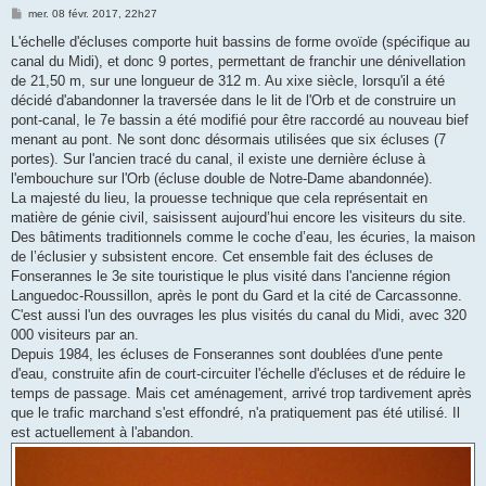
M
mer. 08 févr. 2017, 22h27
e
s
L'échelle d'écluses comporte huit bassins de forme ovoïde (spécifique au
s
canal du Midi), et donc 9 portes, permettant de franchir une dénivellation
a
g
de 21,50 m, sur une longueur de 312 m. Au xixe siècle, lorsqu'il a été
e
décidé d'abandonner la traversée dans le lit de l'Orb et de construire un
pont-canal, le 7e bassin a été modifié pour être raccordé au nouveau bief
menant au pont. Ne sont donc désormais utilisées que six écluses (7
portes). Sur l'ancien tracé du canal, il existe une dernière écluse à
l'embouchure sur l'Orb (écluse double de Notre-Dame abandonnée).
La majesté du lieu, la prouesse technique que cela représentait en
matière de génie civil, saisissent aujourd’hui encore les visiteurs du site.
Des bâtiments traditionnels comme le coche d’eau, les écuries, la maison
de l’éclusier y subsistent encore. Cet ensemble fait des écluses de
Fonserannes le 3e site touristique le plus visité dans l'ancienne région
Languedoc-Roussillon, après le pont du Gard et la cité de Carcassonne.
C'est aussi l'un des ouvrages les plus visités du canal du Midi, avec 320
000 visiteurs par an.
Depuis 1984, les écluses de Fonserannes sont doublées d'une pente
d'eau, construite afin de court-circuiter l'échelle d'écluses et de réduire le
temps de passage. Mais cet aménagement, arrivé trop tardivement après
que le trafic marchand s'est effondré, n'a pratiquement pas été utilisé. Il
est actuellement à l'abandon.