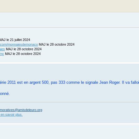
AJ le 21 juillet 2024
ix.com/monnaiesdemonaco
MAJ le 28 octobre 2024
aies
MAJ le 28 octobre 2024
-mc
MAJ le 28 octobre 2024
rie 2011 est en argent 500, pas 333 comme le signale Jean Roger. Il va falloi
donné.
oratives@amisdeleuro.org
 en savoir plus.