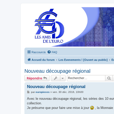
Raccourcis
FAQ
Accueil du forum
Les Evenements ! [Ouvert au public]
E
Nouveau découpage régional
R
Répondre
Nouveau découpage régional
M
par
europieces
»
ven. 30 déc. 2016, 10h00
e
s
Avec le nouveau découpage régional, les séries des 10 eur
s
collection.
a
g
Je présume que pour faire une mise à jour
, la Monnaie 
e