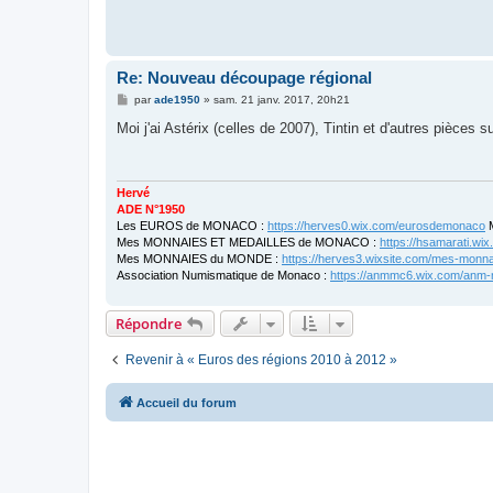
Re: Nouveau découpage régional
M
par
ade1950
»
sam. 21 janv. 2017, 20h21
e
s
Moi j'ai Astérix (celles de 2007), Tintin et d'autres pièces
s
a
g
e
Hervé
ADE N°1950
Les EUROS de MONACO :
https://herves0.wix.com/eurosdemonaco
M
Mes MONNAIES ET MEDAILLES de MONACO :
https://hsamarati.w
Mes MONNAIES du MONDE :
https://herves3.wixsite.com/mes-monn
Association Numismatique de Monaco :
https://anmmc6.wix.com/anm
Répondre
Revenir à « Euros des régions 2010 à 2012 »
Accueil du forum