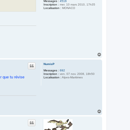
Messages :
4516
Inscription :
mer. 10 mars 2010, 17h35
Localisation :
MONACO
H
a
u
NumisP
t
Messages :
692
Inscription :
ven. 07 nov. 2008, 18h50
r que tu révise
Localisation :
Alpes-Maritimes
H
a
u
t