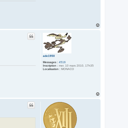
H
a
u
t
ade1950
Messages :
4516
Inscription :
mer. 10 mars 2010, 17h35
Localisation :
MONACO
H
a
u
t