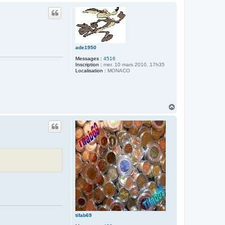
a
u
t
ade1950
Messages :
4516
Inscription :
mer. 10 mars 2010, 17h35
Localisation :
MONACO
H
a
u
t
tifab69