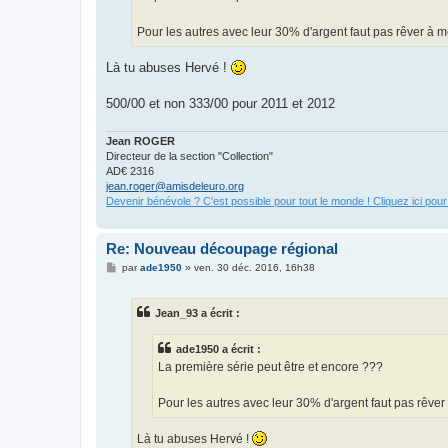
e
Pour les autres avec leur 30% d'argent faut pas rêver à m
Là tu abuses Hervé !
500/00 et non 333/00 pour 2011 et 2012
Jean ROGER
Directeur de la section "Collection"
AD€ 2316
jean.roger@amisdeleuro.org
Devenir bénévole ? C'est possible pour tout le monde ! Cliquez ici pour
Re: Nouveau découpage régional
M
par
ade1950
»
ven. 30 déc. 2016, 16h38
e
s
s
Jean_93 a écrit :
a
g
e
ade1950 a écrit :
La première série peut être et encore ???
Pour les autres avec leur 30% d'argent faut pas rêver
Là tu abuses Hervé !