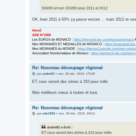
500/00 et non 333/00 pour 2011 et 2012
OK Jean 2011 à 50% ça passe encore ... mais 2012 et ses 
Hervé
ADE N°1950
Les EUROS de MONACO :
https://herves0.wix.com/eurosdemonaco
M
Mes MONNAIES ET MEDAILLES de MONACO :
https://hsamarati.w
Mes MONNAIES du MONDE :
https://herves3.wixsite.com/mes-monn
Association Numismatique de Monaco :
https://anmmc6.wix.com/anm
Re: Nouveau découpage régional
M
par
andre62
»
ven. 30 déc. 2016, 17h26
e
s
ET ceux seront des séries à 333 pour mille
s
a
g
Mes meilleurs voeux à toutes et tous
e
Re: Nouveau découpage régional
M
par
ade1950
»
ven. 30 déc. 2016, 19h11
e
s
s
andre62 a écrit :
a
g
ET ceux seront des séries à 333 pour mille
e