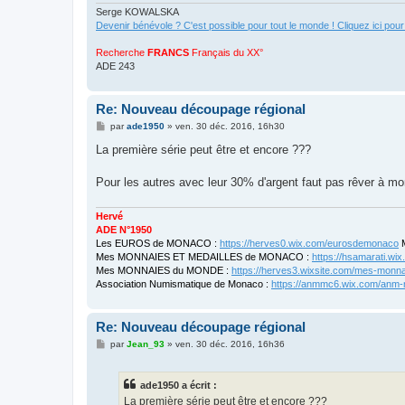
Serge KOWALSKA
Devenir bénévole ? C'est possible pour tout le monde ! Cliquez ici pour
Recherche
FRANCS
Français du XX°
ADE 243
Re: Nouveau découpage régional
M
par
ade1950
»
ven. 30 déc. 2016, 16h30
e
s
La première série peut être et encore ???
s
a
g
Pour les autres avec leur 30% d'argent faut pas rêver à mo
e
Hervé
ADE N°1950
Les EUROS de MONACO :
https://herves0.wix.com/eurosdemonaco
M
Mes MONNAIES ET MEDAILLES de MONACO :
https://hsamarati.w
Mes MONNAIES du MONDE :
https://herves3.wixsite.com/mes-monn
Association Numismatique de Monaco :
https://anmmc6.wix.com/anm
Re: Nouveau découpage régional
M
par
Jean_93
»
ven. 30 déc. 2016, 16h36
e
s
s
ade1950 a écrit :
a
g
La première série peut être et encore ???