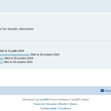
 sur les bandes dessinées
AJ le 21 juillet 2024
ix.com/monnaiesdemonaco
MAJ le 28 octobre 2024
aies
MAJ le 28 octobre 2024
-mc
MAJ le 28 octobre 2024
Nous
Développé par
phpBB
® Forum Software © phpBB Limited
Traduction française officielle
©
Qiaeru
Confidentialité
|
Conditions