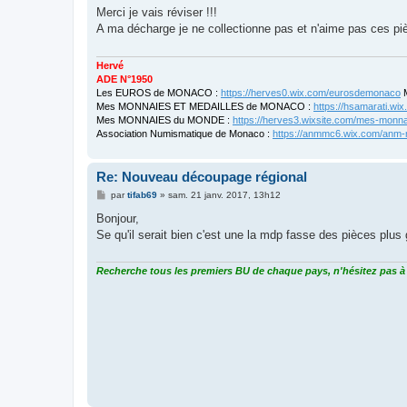
s
Merci je vais réviser !!!
s
A ma décharge je ne collectionne pas et n'aime pas ces pi
a
g
e
Hervé
ADE N°1950
Les EUROS de MONACO :
https://herves0.wix.com/eurosdemonaco
M
Mes MONNAIES ET MEDAILLES de MONACO :
https://hsamarati.w
Mes MONNAIES du MONDE :
https://herves3.wixsite.com/mes-monn
Association Numismatique de Monaco :
https://anmmc6.wix.com/anm
Re: Nouveau découpage régional
M
par
tifab69
»
sam. 21 janv. 2017, 13h12
e
s
Bonjour,
s
Se qu'il serait bien c'est une la mdp fasse des pièces plus 
a
g
e
Recherche tous les premiers BU de chaque pays, n'hésitez pas à 