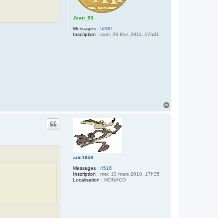
Jean_93
Messages :
5280
Inscription :
sam. 26 févr. 2011, 17h31
H
a
u
t
ade1950
Messages :
4516
Inscription :
mer. 10 mars 2010, 17h35
Localisation :
MONACO