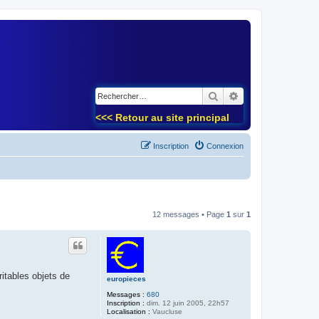
)
Rechercher
Recherche avancé
<<< Retour au site principal
Inscription
Connexion
12 messages • Page
1
sur
1
itables objets de
europieces
Messages :
680
Inscription :
dim. 12 juin 2005, 22h57
Localisation :
Vaucluse