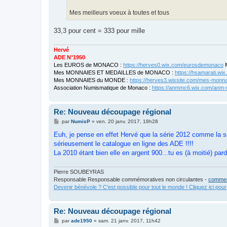
Mes meilleurs voeux à toutes et tous
33,3 pour cent = 333 pour mille
Hervé
ADE N°1950
Les EUROS de MONACO :
https://herves0.wix.com/eurosdemonaco
M
Mes MONNAIES ET MEDAILLES de MONACO :
https://hsamarati.w
Mes MONNAIES du MONDE :
https://herves3.wixsite.com/mes-monn
Association Numismatique de Monaco :
https://anmmc6.wix.com/anm
Re: Nouveau découpage régional
M
par
NumisP
»
ven. 20 janv. 2017, 18h28
e
s
Euh, je pense en effet Hervé que la série 2012 comme la sé
s
sérieusement le catalogue en ligne des ADE !!!!
a
g
La 2010 étant bien elle en argent 900...tu es (à moitié) par
e
Pierre SOUBEYRAS
Responsable Responsable commémoratives non circulantes -
commem
Devenir bénévole ? C'est possible pour tout le monde ! Cliquez ici pour
Re: Nouveau découpage régional
M
par
ade1950
»
sam. 21 janv. 2017, 11h42
e