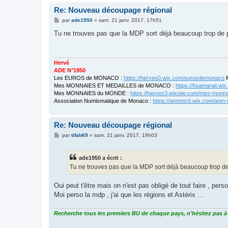
Re: Nouveau découpage régional
M
par
ade1950
»
sam. 21 janv. 2017, 17h51
e
s
Tu ne trouves pas que la MDP sort déjà beaucoup trop de
s
a
g
e
Hervé
ADE N°1950
Les EUROS de MONACO :
https://herves0.wix.com/eurosdemonaco
M
Mes MONNAIES ET MEDAILLES de MONACO :
https://hsamarati.w
Mes MONNAIES du MONDE :
https://herves3.wixsite.com/mes-monn
Association Numismatique de Monaco :
https://anmmc6.wix.com/anm
Re: Nouveau découpage régional
M
par
tifab69
»
sam. 21 janv. 2017, 19h03
e
s
s
ade1950 a écrit :
a
g
Tu ne trouves pas que la MDP sort déjà beaucoup trop 
e
Oui peut t'être mais on n'est pas obligé de tout faire , pers
Moi perso la mdp , j'ai que les régions et Astérix ...
Recherche tous les premiers BU de chaque pays, n'hésitez pas à 