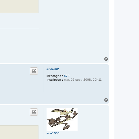
H
a
u
andre62
t
Messages :
672
Inscription :
mar. 02 sept. 2008, 20h11
H
a
u
t
ade1950