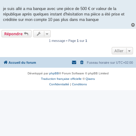
g
e
je suis allé a ma banque avec une pièce de 500 € or valeur de la
république après quelques instant d'hésitation ma pièce a été prise et
créditée sur mon compte 10 pas plus dans ma banque
Répondre
1 message • Page
1
sur
1
Aller
Accueil du forum
Fuseau horaire sur
UTC+02:00
Développé par
phpBB
® Forum Software © phpBB Limited
Traduction française officielle
©
Qiaeru
Confidentialité
|
Conditions