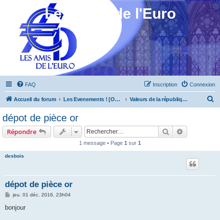
Les Amis de l'Euro
FAQ
Inscription
Connexion
R
Accueil du forum
Les Evenements ! [Ouvert au public]
Valeurs de la république 2013 à 2015
e
dépot de pièce or
c
Rechercher
Recherche 
Répondre
h
1 message • Page
1
sur
1
e
desbois
r
c
h
dépot de pièce or
e
M
jeu. 01 déc. 2016, 23h04
e
r
s
bonjour
s
a