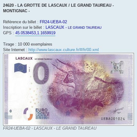
e
s
24620 - LA GROTTE DE LASCAUX / LE GRAND TAUREAU -
s
MONTIGNAC -
a
g
e
Référence du billet :
FR24-UEBA-02
Inscription sur le billet :
LASCAUX -
LE GRAND TAUREAU
GPS :
45.0538453,1.1659919
Tirage : 10 000 exemplaires
Site Internet :
http://www.lascaux.culture.fr/#/fr/00.xml
FR24-UEBA-02 - LASCAUX - LE GRAND TAUREAU