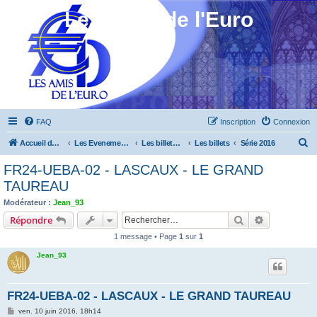
Les Amis de l'Euro
FAQ
Inscription
Connexion
R
Accueil du forum
Les Evenements ! [Ouvert au public]
Les billets touristiques
Les billets
Série 2016
e
FR24-UEBA-02 - LASCAUX - LE GRAND
c
TAUREAU
h
Modérateur :
Jean_93
e
Rechercher
Recherche 
Répondre
r
1 message • Page
1
sur
1
c
Jean_93
h
e
FR24-UEBA-02 - LASCAUX - LE GRAND TAUREAU
r
M
ven. 10 juin 2016, 18h14