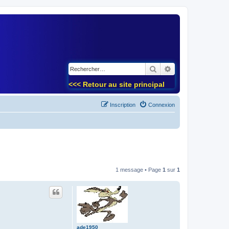
)
Rechercher
Recherche avancé
<<< Retour au site principal
Inscription
Connexion
1 message • Page
1
sur
1
ade1950