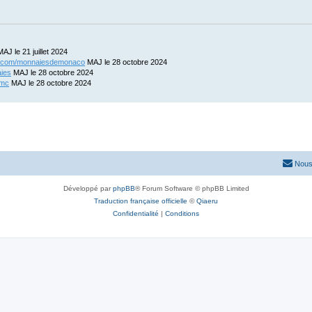
AJ le 21 juillet 2024
ix.com/monnaiesdemonaco
MAJ le 28 octobre 2024
aies
MAJ le 28 octobre 2024
-mc
MAJ le 28 octobre 2024
Nous
Développé par
phpBB
® Forum Software © phpBB Limited
Traduction française officielle
©
Qiaeru
Confidentialité
|
Conditions