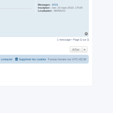
Messages :
4516
Inscription :
mer. 10 mars 2010, 17h35
Localisation :
MONACO
H
a
1 message • Page
1
sur
1
u
t
Aller
 contacter
Supprimer les cookies
Fuseau horaire sur
UTC+02:00