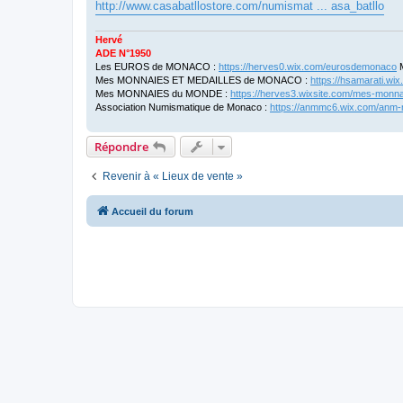
g
http://www.casabatllostore.com/numismat ... asa_batllo
e
Hervé
ADE N°1950
Les EUROS de MONACO :
https://herves0.wix.com/eurosdemonaco
M
Mes MONNAIES ET MEDAILLES de MONACO :
https://hsamarati.w
Mes MONNAIES du MONDE :
https://herves3.wixsite.com/mes-monn
Association Numismatique de Monaco :
https://anmmc6.wix.com/anm
Répondre
Revenir à « Lieux de vente »
Accueil du forum