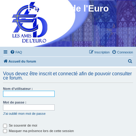
Les Amis de l'Euro
FAQ
Inscription
Connexion
R
Accueil du forum
e
Vous devez être inscrit et connecté afin de pouvoir consulter
c
ce forum.
h
Nom d’utilisateur :
e
r
Mot de passe :
c
h
J’ai oublié mon mot de passe
e
Se souvenir de moi
r
Masquer ma présence lors de cette session