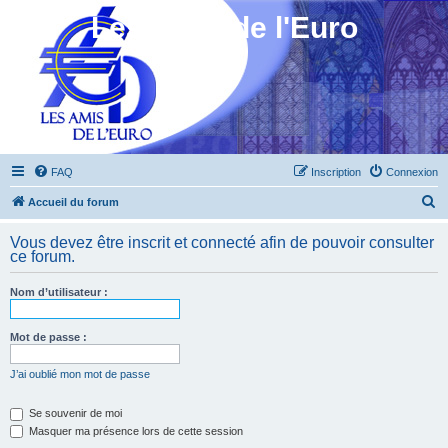
Les Amis de l'Euro
FAQ
Inscription
Connexion
R
Accueil du forum
e
Vous devez être inscrit et connecté afin de pouvoir consulter
c
ce forum.
h
Nom d’utilisateur :
e
r
Mot de passe :
c
h
J’ai oublié mon mot de passe
e
Se souvenir de moi
r
Masquer ma présence lors de cette session