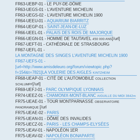
FR63-UEBP-01 - LE PUY-DE-DÖME
FR63-UEGS-01 - L'AVENTURE MICHELIN
FR63-UEGS-02 - L'AVENTURE MICHELIN 1900
FR64-UEEU-01 -
AQUARIUM BIARRITZ
FR64-UEGP-01 -
SAINT-JEAN-DE-LUZ
FR66-UEEL-01 -
PALAIS DES ROIS DE MAJORQUE
FR66-UEGN-01 - HOMME DE TAUTAVEL
[/url]
450 000 ANS
FR67-UEFT-01 - CATHÉDRALE DE STRASBOURG
FR67-UEFL-01 -
LA MONTAGNE DES SINGES L'AVENTURE MICHELIN 1900
FR67-UEFS-01 -
[url=http://www.amisdeleuro.org/forum/viewtopic.php?
f=154&t=7821]LA VOLERIE DES AIGLES
KINTZHEIM
FR68-UEAP-01 - CITÉ DE L'AUTOMOBILE
COLLECTION
[/url]
SCHLUMPF
FR69-UEFJ-01 -
PARC OLYMPIQUE LYONNAIS
FR74-UEEZ-01 -
CHAMONIX-MONT-BLANC
AIGUILLE DU MIDI 3842m
FR75-UEAE-01 - TOUR MONTPARNASSE
OBSERVATOIRE
[/url
PANORAMIQUE
FR75-UEAE-02 -
PARIS
FR75-UEAN-01 - DÔME DES INVALIDES
FR75-UECZ-01 -
PARIS - LES CHAMPS-ELYSÉES
FR75-UEAV-01 - NAPOLÉON 1ER
FR75-UEAV-02 -
NAPOLÉON BONAPARTE