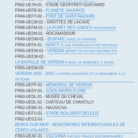
FR42-UEJH-01 - STADE GEOFFROY-GUICHARD
FR44-UEFB-01 -
PLANÈTE SAUVAGE
FR44-UEFY-02 -
PONT DE SAINT-NAZAIRE
FR46-UECM-01 - GROTTES DE LACAVE
FR46-UEFM-01 -
LA FORÊT DES SINGES
ROCAMADOUR
FR46-UEDN-01 - ROCAMADOUR
FR49-UEGW-01 -
BIOPARC
DOUÉ LA FONTAINE
FR54-UEFA-01 -
NANCY
PLACE STANISLAS ET ART NOUVEAU
FR55-UEEW-01 -
VERDUN
DÉPART DU SOLDAT INCONNU N°6
FR55-UEEW-02 -
LA BATAILLE DE VERDUN
9 MOIS, 35 SEMAINES, 6 JOURS
FR55-UEEW-03 -
VERDUN 1916 - 2016
LA PORTE CHAUSSÉE ET LE MONUMENT À LA
VICTOIRE
FR55-UEFP-01 -
MÉMORIAL DE VERDUN
FR56-UEDY-01 -
SOUS-MARIN FLORE
FR60-UEDL-01 - MUSÉE DU CHEVAL
FR60-UEDL-02 - CHÂTEAU DE CHANTILLY
FR62-UEBK-01 - NAUSICAA
FR62-UEFU-01 -
STADE BOLLAERT-DELELIS
FR62-UEGZ-01 -
BERCK-SUR-MER - RENCONTRES INTERNATIONALES DE
CERFS-VOLANTS
FR63-UEAF-01 -
VULCANIA
SUR LES TRACES DES DINOSAURES