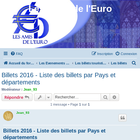
Les Amis de l'Euro
FAQ
Inscription
Connexion
R
Accueil du forum
Les Evenements ! [Ouvert au public]
Les billets touristiques
Les billets
e
Billets 2016 - Liste des billets par Pays et
c
départements
h
Modérateur :
Jean_93
e
Rechercher
Recherche 
Répondre
r
1 message • Page
1
sur
1
c
Jean_93
h
e
Billets 2016 - Liste des billets par Pays et
r
départements