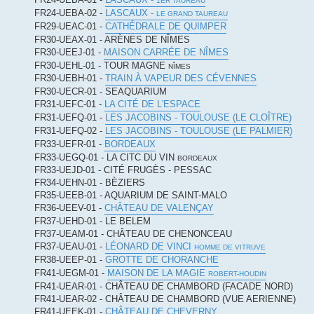
1ER TAUREAU
FR24-UEBA-02 -
LASCAUX -
LE GRAND TAUREAU
FR29-UEAC-01 -
CATHÉDRALE DE QUIMPER
FR30-UEAX-01 - ARÈNES DE NÎMES
FR30-UEEJ-01 -
MAISON CARRÉE DE NÎMES
FR30-UEHL-01 - TOUR MAGNE
NÎMES
FR30-UEBH-01 -
TRAIN À VAPEUR DES CÉVENNES
FR30-UECR-01 - SEAQUARIUM
FR31-UEFC-01 -
LA CITÉ DE L'ESPACE
FR31-UEFQ-01 -
LES JACOBINS - TOULOUSE (LE CLOÎTRE)
FR31-UEFQ-02 -
LES JACOBINS - TOULOUSE (LE PALMIER)
FR33-UEFR-01 -
BORDEAUX
FR33-UEGQ-01 - LA CITC DU VIN
BORDEAUX
FR33-UEJD-01 - CITÉ FRUGÈS - PESSAC
FR34-UEHN-01 - BÈZIERS
FR35-UEEB-01 - AQUARIUM DE SAINT-MALO
FR36-UEEV-01 -
CHÂTEAU DE VALENÇAY
FR37-UEHD-01 - LE BELEM
FR37-UEAM-01 - CHÂTEAU DE CHENONCEAU
FR37-UEAU-01 -
LÉONARD DE VINCI
HOMME DE VITRUVE
FR38-UEEP-01 -
GROTTE DE CHORANCHE
FR41-UEGM-01 -
MAISON DE LA MAGIE
ROBERT-HOUDIN
FR41-UEAR-01 - CHÂTEAU DE CHAMBORD (FACADE NORD)
FR41-UEAR-02 - CHÂTEAU DE CHAMBORD (VUE AERIENNE)
FR41-UEEK-01 -
CHÂTEAU DE CHEVERNY