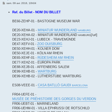
M
sam. 09 avr. 2016, 10h04
e
s
Ref. du Billet - NOM DU BILLET
s
a
g
BE66-ZEHP-01 - BASTOGNE MUSEUM WAR
e
DE20-XEHA-01 -
MINIATUR WUNDERLAND
HAMBURG
DE20-XEHA-02 - MINIATUR WUNDERLAND
[/url]
HAMBURG
DE23-XEHJ-01 - LUBECK - TRAVEMÜNDE
DE47-XEFV-01 -
ZOO DUISBURG
DE50-XEHH-01 - KOLNER DOM
DE50-XEJE-01 - KÖLN AM RHEIN
DE65-XEHF-01 -
RÜDESHEIM AM RHEIN
DE77-XEHZ-01 - EUROPA PARK
DE88-XEJB-01 - AFFENBERG SALEM
DE99-XEHB-01 -
WARTBURG
DE99-XEHB-02 - LUTHERSTUBE WARTBURG
ES08-VEEE-01 -
CASA BATLLÓ GAUDI
BARCELONA
FR04-UEFE-01 -
MUSÉE DE PRÉHISTOIRE DES GORGES DU VERDON
FR06-UEBT-01 - MARINELAND
FR06-UEHM-01 - VILLA EPHRUSSI DE ROTSCHILD