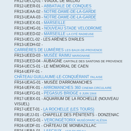
FR12-UECQ-01 - VIADUC DE MILLAU
FR12-UEER-01 -
ABBATIALE DE CONQUES
FR13-UEAA-02 -
NOTRE-DAME-DE-LA-GARDE
FR13-UEAA-03 -
NOTRE-DAME-DE-LA-GARDE
FR13-UEEX-01 -
MARSEILLE
FR13-UEHG-01 -
NOUVEAU STADE VELODROME
FR13-UEED-02 -
MARSEILLE
LA CITÉ RADIEUSE
FR13-UECL-02 - LES ARÈNES D'ARLES
FR13-UEDH-02 -
CARRIÈRES DE LUMIÈRES
LES BAUX-DE-PROVENCE
FR13-UEED-03 -
MUSÉE RAIMU
MARIGNANE
FR13-UEED-04 - AUBAGNE
CAPITALE DES SANTONS DE PROVENCE
FR14-UECS-01 - LE MÉMORIAL DE CAEN
FR14-UEFF-01 -
CHÂTEAU GUILLAUME-LE-CONQUÉRANT
FALAISE
FR14-UEAG-01 - MUSÉE D'ARROMANCHES
FR14-UEFK-01 -
ARROMANCHES 360
CINEMA CIRCULAIRE
FR14-UEFG-01 -
PEGASUS BRIDGE
6 JUIN 1944
FR17-UEBX-01 - AQUARIUM DE LA ROCHELLE (NOUVEAU
VISUEL)
FR17-UEET-01 -
LA ROCHELLE (LES TOURS)
FR19-UEJJ-01 - CHAPELLE DES PÉNITENTS - DONZENAC
FR21-UEEG-01 -
VERCINGÉTORIX
MUSÉOPARC ALÉSIA
FR24-UEDF-01 - CHÂTEAU DE MONBAZILLAC
FR24-UEBA-01 -
LASCAUX -