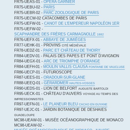
FR75-UEAS-01 -
OPÉRA GARNIER
FR75-UEBU-02 -
PARIS
FR75-UEBR-02 -
PARC ZOOLOGIQUE DE PARIS
FR75-UECW-02 CATACOMBES DE PARIS
FR75-UEFW-01 -
CANOT DE L'EMPEREUR NAPOLÉON 1ER
FR75-UEFW-02 -
SCAPHANDRE DES FRÈRES CARMAGNOLLE
1882
FR76-UEFX-01 -
ABBAYE DE JUMIÈGES
FR77-UEHK-01 - PROVINS
CITÉ MÉDIÉVALE
FR78-UEDZ-01 -
PARC ET CHÂTEAU DE THOIRY
FR84-UEDV-01 - PALAIS DES PAPES ET PONT D’AVIGNON
FR84-UEGX-01 -
ARC DE TRIOMPHE D’ORANGE
FR84-UEFH-01 -
MOULIN VALLIS CLAUSA
FONTAINE DE VAUCLUSE
FR86-UECP-01 - FUTUROSCOPE
FR87-UEES-01 -
ORADOUR-SUR-GLANE
FR88-UEEQ-01 -
GÉRARDMER
HAUTES-VOSGES
FR90-UEDS-01 - LION DE BELFORT
AUGUSTE BARTOLDI
FR95-UECK-01 - CHÂTEAU D’AUVERS
VOYAGE AU TEMPS DES
IMPRESSIONNISTES
FR97-UEFN-01 -
LE PLANEUR BLEU
CACAO EN GUYANE
FR97-UEJC-01 - JARDIN BOTANIQUE DE DESHAIES
GUADELOUPE
MC98-UEAW-01 - MUSÉE OCÉANOGRAPHIQUE DE MONACO
MC98-UEAW-02 -