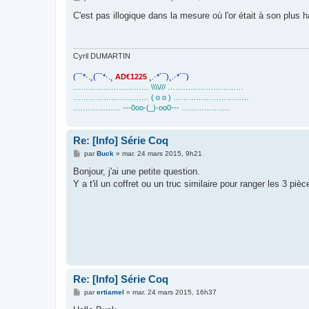
e
s
C'est pas illogique dans la mesure où l'or était à son plu
s
a
g
e
Cyril DUMARTIN
(¯`*·.¸(¯`*·.¸
AD€1225
¸.·*´¯)¸.·*´¯)
………………………… \\\\/// …………………………
………………………… ( o o ) …………………………
.……………… ---0oo-(_)-oo0--- ……………….
Re: [Info] Série Coq
M
par
Buck
»
mar. 24 mars 2015, 9h21
e
s
Bonjour, j'ai une petite question.
s
Y a t'il un coffret ou un truc similaire pour ranger les 3 pi
a
g
e
Re: [Info] Série Coq
M
par
ertiamel
»
mar. 24 mars 2015, 16h37
e
s