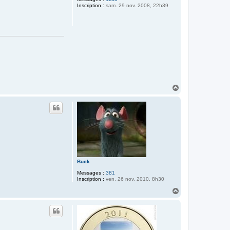
Inscription :
sam. 29 nov. 2008, 22h39
H
a
u
t
Buck
Messages :
381
Inscription :
ven. 26 nov. 2010, 8h30
H
a
u
t