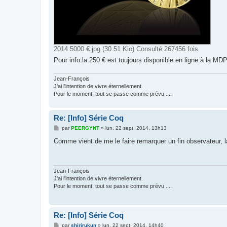
2014 5000 €.jpg (30.51 Kio) Consulté 267456 fois
Pour info la 250 € est toujours disponible en ligne à la MDP
Jean-François
J'ai l'intention de vivre éternellement.
Pour le moment, tout se passe comme prévu ....
Re: [Info] Série Coq
M
par
PEERGYNT
»
lun. 22 sept. 2014, 13h13
e
s
Comme vient de me le faire remarquer un fin observateur,
s
a
g
e
Jean-François
J'ai l'intention de vivre éternellement.
Pour le moment, tout se passe comme prévu ....
Re: [Info] Série Coq
M
par
shirirukun
»
lun. 22 sept. 2014, 14h40