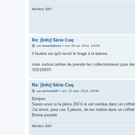
Membre 3067
Re: [Info] Série Coq
M
par
mouchipiece
»
mer. 09 avr. 2014, 12h06
e
s
il faudrai oui qu'il revoit le tirage à la baisse,
s
a
g
mais surtout arrêter de prendre les collectionneurs pour de
e
333/1000!!!
Re: [Info] Série Coq
M
par
persona28
»
ven. 12 sept. 2014, 10h56
e
s
Bonjour
s
Savez-vous si la pièce 250 € or est vendue dans un coffre
a
g
J'ai envie, pour ces 3 pièces, de les mettre dans un coff
e
Bonne journée
Membre 3067