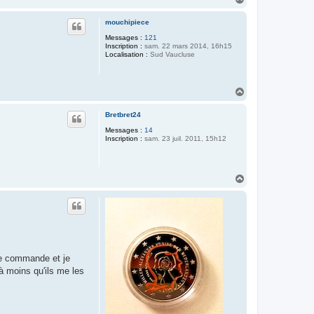
a
u
mouchipiece
t
Messages :
121
Inscription :
sam. 22 mars 2014, 16h15
Localisation :
Sud Vaucluse
H
a
u
Bretbret24
t
Messages :
14
Inscription :
sam. 23 juil. 2011, 15h12
H
a
u
t
une commande et je
(à moins qu'ils me les