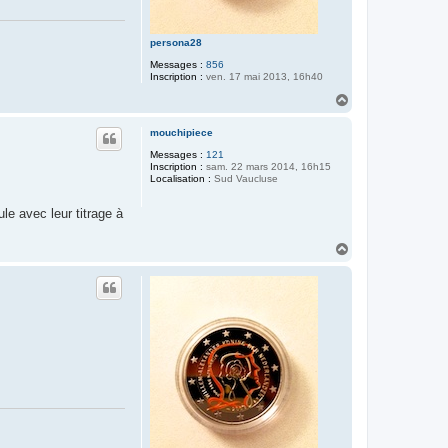
persona28
Messages :
856
Inscription :
ven. 17 mai 2013, 16h40
H
a
u
mouchipiece
t
Messages :
121
Inscription :
sam. 22 mars 2014, 16h15
Localisation :
Sud Vaucluse
le avec leur titrage à
H
a
u
t