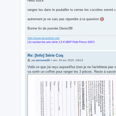
Hello Buck
s
a
g
ranges les dans le poulailler tu verras les cocottes seron
e
autrement je ne sais pas répondre à ta question
Bonne fin de journée Denis/88
http://www.gerardmer.net/
(Je recherche une série 1,5 € MDP Petit Prince 2007)
Re: [Info] Série Coq
M
par
persona28
»
ven. 24 avr. 2015, 13h13
e
s
Voilà ce que j'ai reçu aujourd'hui (non je ne l'achèterai pa
s
va sortir un coffret pour ranger les 3 pièces. Reste à savoir 
a
g
e