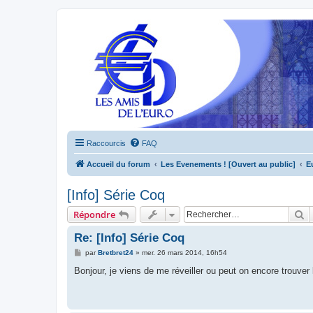
Raccourcis
FAQ
Accueil du forum
Les Evenements ! [Ouvert au public]
E
[Info] Série Coq
R
Répondre
Re: [Info] Série Coq
M
par
Bretbret24
»
mer. 26 mars 2014, 16h54
e
s
Bonjour, je viens de me réveiller ou peut on encore trouver
s
a
g
e