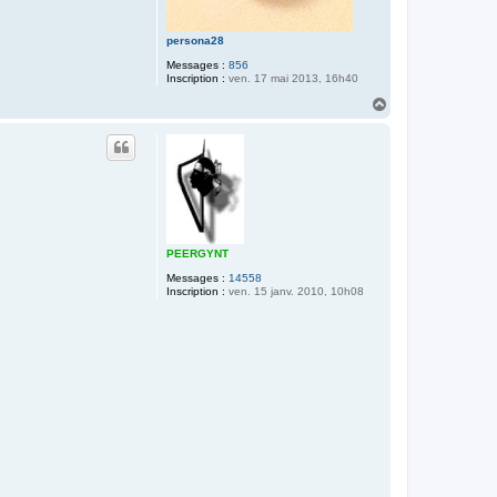
persona28
Messages :
856
Inscription :
ven. 17 mai 2013, 16h40
H
a
u
t
PEERGYNT
Messages :
14558
Inscription :
ven. 15 janv. 2010, 10h08