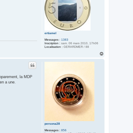
ertiamel
Messages :
1383
Inscription :
sam. 06 mars 2010, 17h06
Localisation :
GERARDMER / 88
H
a
u
t
. Apparement, la MDP
 en a une.
persona28
Messages :
856