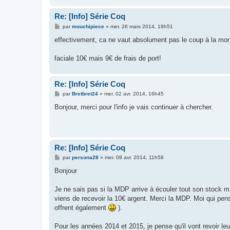
Re: [Info] Série Coq
M
par
mouchipiece
»
mer. 26 mars 2014, 19h51
e
s
effectivement, ca ne vaut absolument pas le coup à la mon
s
a
g
faciale 10€ mais 9€ de frais de port!
e
Re: [Info] Série Coq
M
par
Bretbret24
»
mer. 02 avr. 2014, 16h45
e
s
Bonjour, merci pour l'info je vais continuer à chercher.
s
a
g
e
Re: [Info] Série Coq
M
par
persona28
»
mer. 09 avr. 2014, 11h58
e
s
Bonjour
s
a
g
Je ne sais pas si la MDP arrive à écouler tout son stock ma
e
viens de recevoir la 10€ argent. Merci la MDP. Moi qui pensa
offrent également
).
Pour les années 2014 et 2015, je pense qu'il vont revoir leur