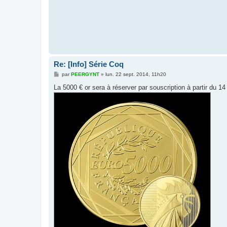
Re: [Info] Série Coq
M
par
PEERGYNT
»
lun. 22 sept. 2014, 11h20
e
s
La 5000 € or sera à réserver par souscription à partir du 14
s
a
g
e