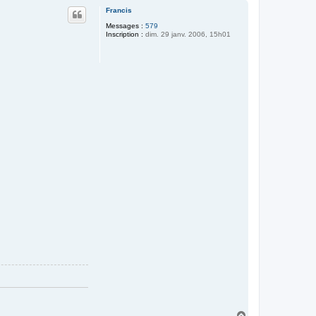
u
Francis
t
Messages :
579
Inscription :
dim. 29 janv. 2006, 15h01
H