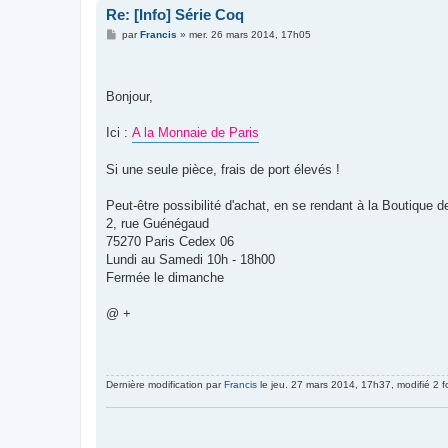
Re: [Info] Série Coq
M
par
Francis
»
mer. 26 mars 2014, 17h05
e
s
s
a
g
Bonjour,
e
Ici :
A la Monnaie de Paris
Si une seule pièce, frais de port élevés !
Peut-être possibilité d'achat, en se rendant à la Boutique 
2, rue Guénégaud
75270 Paris Cedex 06
Lundi au Samedi 10h - 18h00
Fermée le dimanche
@ +
Dernière modification par
Francis
le jeu. 27 mars 2014, 17h37, modifié 2 fo