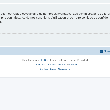
cription est rapide et vous offre de nombreux avantages. Les administrateurs du fo
ir pris connaissance de nos conditions d’utilisation et de notre politique de confide
n.
Nous
Développé par
phpBB
® Forum Software © phpBB Limited
Traduction française officielle
©
Qiaeru
Confidentialité
|
Conditions