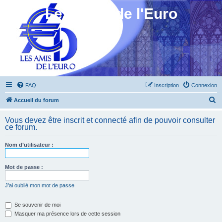
Les Amis de l'Euro
FAQ
Inscription
Connexion
R
Accueil du forum
e
Vous devez être inscrit et connecté afin de pouvoir consulter
c
ce forum.
h
Nom d’utilisateur :
e
r
Mot de passe :
c
h
J’ai oublié mon mot de passe
e
Se souvenir de moi
r
Masquer ma présence lors de cette session