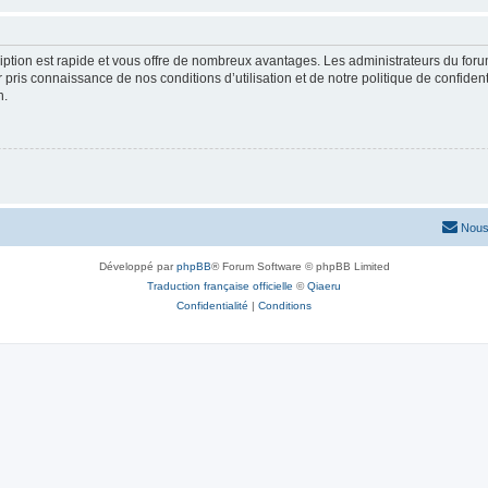
cription est rapide et vous offre de nombreux avantages. Les administrateurs du fo
ir pris connaissance de nos conditions d’utilisation et de notre politique de confide
n.
Nous
Développé par
phpBB
® Forum Software © phpBB Limited
Traduction française officielle
©
Qiaeru
Confidentialité
|
Conditions