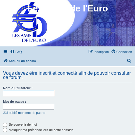
Les Amis de l'Euro
FAQ
Inscription
Connexion
R
Accueil du forum
e
Vous devez être inscrit et connecté afin de pouvoir consulter
c
ce forum.
h
Nom d’utilisateur :
e
r
Mot de passe :
c
h
J’ai oublié mon mot de passe
e
Se souvenir de moi
r
Masquer ma présence lors de cette session