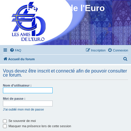
Les Amis de l'Euro
FAQ
Inscription
Connexion
R
Accueil du forum
e
Vous devez être inscrit et connecté afin de pouvoir consulter
c
ce forum.
h
Nom d’utilisateur :
e
r
Mot de passe :
c
h
J’ai oublié mon mot de passe
e
Se souvenir de moi
r
Masquer ma présence lors de cette session