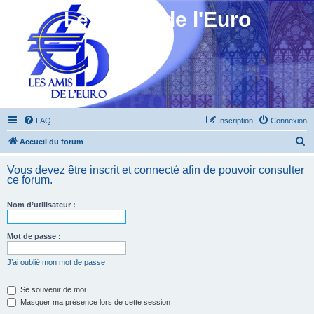
Les Amis de l'Euro
FAQ
Inscription
Connexion
R
Accueil du forum
e
Vous devez être inscrit et connecté afin de pouvoir consulter
c
ce forum.
h
Nom d’utilisateur :
e
r
Mot de passe :
c
h
J’ai oublié mon mot de passe
e
Se souvenir de moi
r
Masquer ma présence lors de cette session