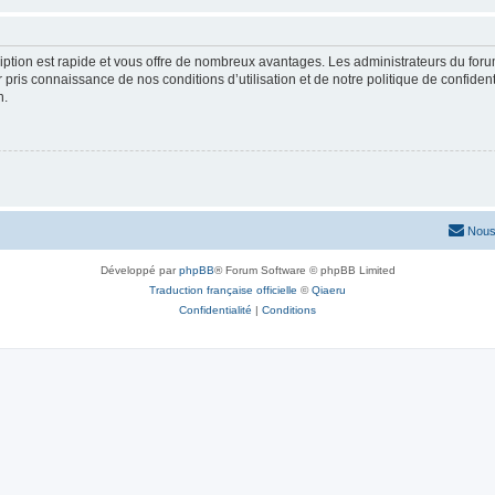
cription est rapide et vous offre de nombreux avantages. Les administrateurs du fo
ir pris connaissance de nos conditions d’utilisation et de notre politique de confide
n.
Nous
Développé par
phpBB
® Forum Software © phpBB Limited
Traduction française officielle
©
Qiaeru
Confidentialité
|
Conditions