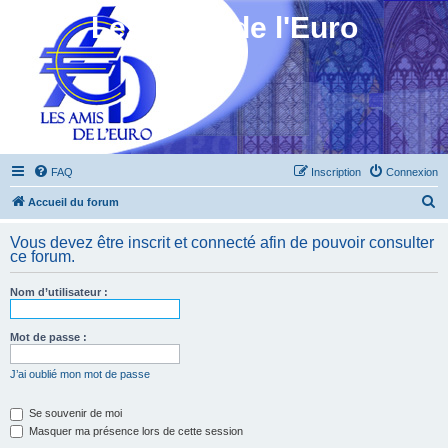
Les Amis de l'Euro
FAQ
Inscription
Connexion
R
Accueil du forum
e
Vous devez être inscrit et connecté afin de pouvoir consulter
c
ce forum.
h
Nom d’utilisateur :
e
r
Mot de passe :
c
h
J’ai oublié mon mot de passe
e
Se souvenir de moi
r
Masquer ma présence lors de cette session