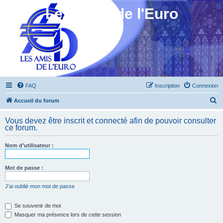
Les Amis de l'Euro
FAQ
Inscription
Connexion
R
Accueil du forum
e
Vous devez être inscrit et connecté afin de pouvoir consulter
c
ce forum.
h
Nom d’utilisateur :
e
r
Mot de passe :
c
h
J’ai oublié mon mot de passe
e
Se souvenir de moi
r
Masquer ma présence lors de cette session