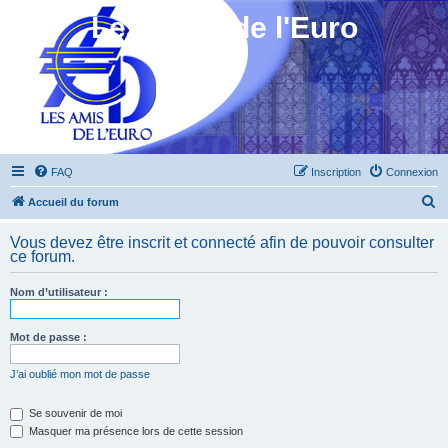
Les Amis de l'Euro
FAQ
Inscription
Connexion
R
Accueil du forum
e
Vous devez être inscrit et connecté afin de pouvoir consulter
c
ce forum.
h
Nom d’utilisateur :
e
r
Mot de passe :
c
h
J’ai oublié mon mot de passe
e
Se souvenir de moi
r
Masquer ma présence lors de cette session