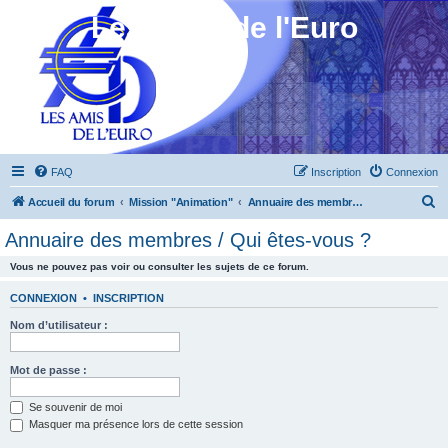
Les Amis de l'Euro
FAQ
Inscription
Connexion
R
Accueil du forum
Mission "Animation"
Annuaire des membres / Qui êtes-vous ?
e
Annuaire des membres / Qui êtes-vous ?
c
Vous ne pouvez pas voir ou consulter les sujets de ce forum.
h
e
CONNEXION
•
INSCRIPTION
r
Nom d’utilisateur :
c
h
Mot de passe :
e
Se souvenir de moi
r
Masquer ma présence lors de cette session