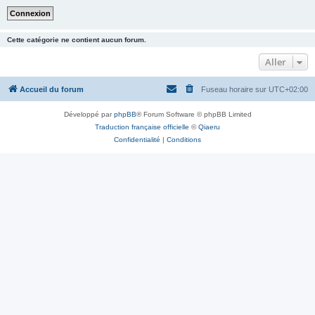
Cette catégorie ne contient aucun forum.
Aller
Accueil du forum
Fuseau horaire sur
UTC+02:00
Développé par
phpBB
® Forum Software © phpBB Limited
Traduction française officielle
©
Qiaeru
Confidentialité
|
Conditions