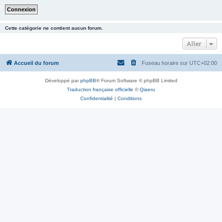
Cette catégorie ne contient aucun forum.
Aller
Accueil du forum
Fuseau horaire sur
UTC+02:00
Développé par
phpBB
® Forum Software © phpBB Limited
Traduction française officielle
©
Qiaeru
Confidentialité
|
Conditions