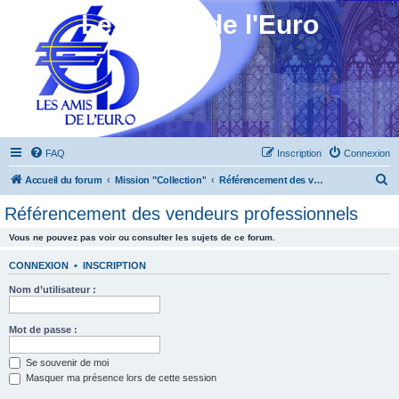
Les Amis de l'Euro
FAQ
Inscription
Connexion
R
Accueil du forum
Mission "Collection"
Référencement des vendeurs professionnels
e
Référencement des vendeurs professionnels
c
Vous ne pouvez pas voir ou consulter les sujets de ce forum.
h
e
CONNEXION
•
INSCRIPTION
r
Nom d’utilisateur :
c
h
Mot de passe :
e
Se souvenir de moi
r
Masquer ma présence lors de cette session