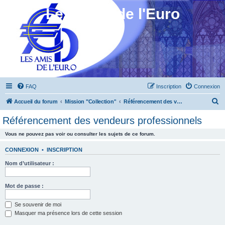
Les Amis de l'Euro
FAQ
Inscription
Connexion
R
Accueil du forum
Mission "Collection"
Référencement des vendeurs professionnels
e
Référencement des vendeurs professionnels
c
Vous ne pouvez pas voir ou consulter les sujets de ce forum.
h
e
CONNEXION
•
INSCRIPTION
r
Nom d’utilisateur :
c
h
Mot de passe :
e
Se souvenir de moi
r
Masquer ma présence lors de cette session