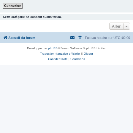
Cette catégorie ne contient aucun forum.
Aller
Accueil du forum
Fuseau horaire sur
UTC+02:00
Développé par
phpBB
® Forum Software © phpBB Limited
Traduction française officielle
©
Qiaeru
Confidentialité
|
Conditions