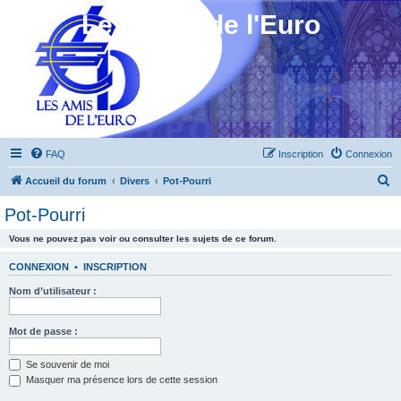
Les Amis de l'Euro
FAQ
Inscription
Connexion
R
Accueil du forum
Divers
Pot-Pourri
e
Pot-Pourri
c
Vous ne pouvez pas voir ou consulter les sujets de ce forum.
h
e
CONNEXION
•
INSCRIPTION
r
Nom d’utilisateur :
c
h
Mot de passe :
e
Se souvenir de moi
r
Masquer ma présence lors de cette session