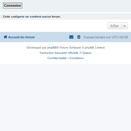
Cette catégorie ne contient aucun forum.
Aller
Accueil du forum
Fuseau horaire sur
UTC+02:00
Développé par
phpBB
® Forum Software © phpBB Limited
Traduction française officielle
©
Qiaeru
Confidentialité
|
Conditions