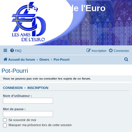
Les Amis de l'Euro
FAQ
Inscription
Connexion
R
Accueil du forum
Divers
Pot-Pourri
e
Pot-Pourri
c
Vous ne pouvez pas voir ou consulter les sujets de ce forum.
h
e
CONNEXION
•
INSCRIPTION
r
Nom d’utilisateur :
c
h
Mot de passe :
e
Se souvenir de moi
r
Masquer ma présence lors de cette session