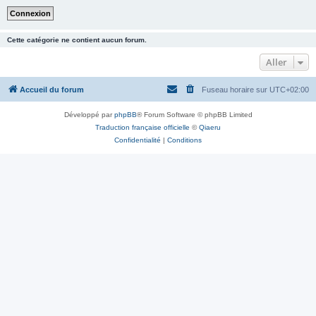
Cette catégorie ne contient aucun forum.
Aller
Accueil du forum
Fuseau horaire sur
UTC+02:00
Développé par
phpBB
® Forum Software © phpBB Limited
Traduction française officielle
©
Qiaeru
Confidentialité
|
Conditions