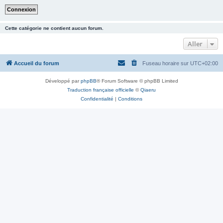
Cette catégorie ne contient aucun forum.
Aller
Accueil du forum
Fuseau horaire sur
UTC+02:00
Développé par
phpBB
® Forum Software © phpBB Limited
Traduction française officielle
©
Qiaeru
Confidentialité
|
Conditions