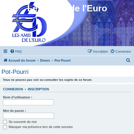
Les Amis de l'Euro
FAQ
Inscription
Connexion
R
Accueil du forum
Divers
Pot-Pourri
e
Pot-Pourri
c
Vous ne pouvez pas voir ou consulter les sujets de ce forum.
h
e
CONNEXION
•
INSCRIPTION
r
Nom d’utilisateur :
c
h
Mot de passe :
e
Se souvenir de moi
r
Masquer ma présence lors de cette session