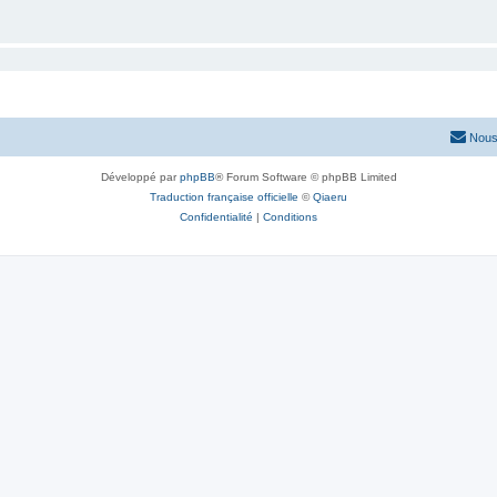
Nous
Développé par
phpBB
® Forum Software © phpBB Limited
Traduction française officielle
©
Qiaeru
Confidentialité
|
Conditions