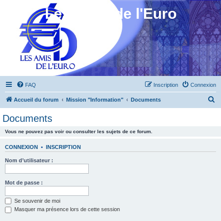
Les Amis de l'Euro
FAQ
Inscription
Connexion
R
Accueil du forum
Mission "Information"
Documents
e
Documents
c
Vous ne pouvez pas voir ou consulter les sujets de ce forum.
h
e
CONNEXION
•
INSCRIPTION
r
Nom d’utilisateur :
c
h
Mot de passe :
e
Se souvenir de moi
r
Masquer ma présence lors de cette session