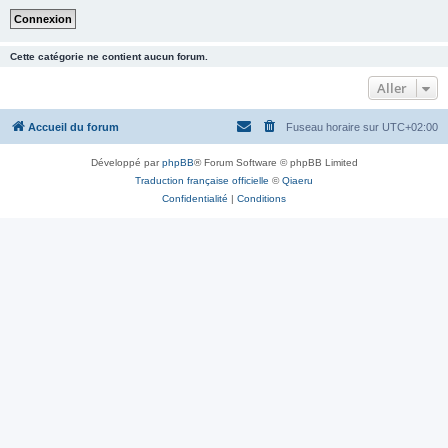
Cette catégorie ne contient aucun forum.
Aller
Accueil du forum
Fuseau horaire sur
UTC+02:00
Développé par
phpBB
® Forum Software © phpBB Limited
Traduction française officielle
©
Qiaeru
Confidentialité
|
Conditions