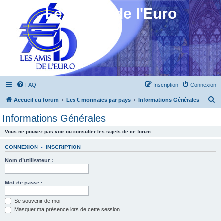
Les Amis de l'Euro
FAQ
Inscription
Connexion
R
Accueil du forum
Les € monnaies par pays
Informations Générales
e
Informations Générales
c
Vous ne pouvez pas voir ou consulter les sujets de ce forum.
h
e
CONNEXION
•
INSCRIPTION
r
Nom d’utilisateur :
c
h
Mot de passe :
e
Se souvenir de moi
r
Masquer ma présence lors de cette session