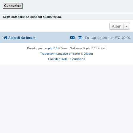
Cette catégorie ne contient aucun forum.
Aller
Accueil du forum
Fuseau horaire sur
UTC+02:00
Développé par
phpBB
® Forum Software © phpBB Limited
Traduction française officielle
©
Qiaeru
Confidentialité
|
Conditions