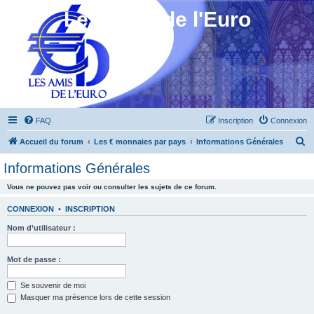
Les Amis de l'Euro
FAQ
Inscription
Connexion
R
Accueil du forum
Les € monnaies par pays
Informations Générales
e
Informations Générales
c
Vous ne pouvez pas voir ou consulter les sujets de ce forum.
h
e
CONNEXION
•
INSCRIPTION
r
Nom d’utilisateur :
c
h
Mot de passe :
e
Se souvenir de moi
r
Masquer ma présence lors de cette session