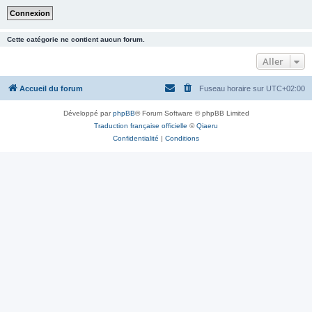
Cette catégorie ne contient aucun forum.
Aller
Accueil du forum
Fuseau horaire sur
UTC+02:00
Développé par
phpBB
® Forum Software © phpBB Limited
Traduction française officielle
©
Qiaeru
Confidentialité
|
Conditions