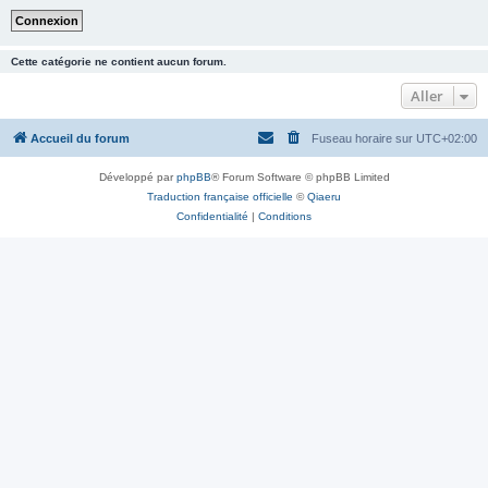
Cette catégorie ne contient aucun forum.
Aller
Accueil du forum
Fuseau horaire sur
UTC+02:00
Développé par
phpBB
® Forum Software © phpBB Limited
Traduction française officielle
©
Qiaeru
Confidentialité
|
Conditions