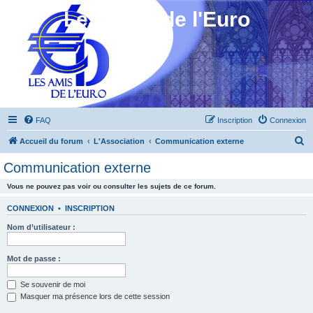
Les Amis de l'Euro
FAQ
Inscription
Connexion
R
Accueil du forum
L'Association
Communication externe
e
Communication externe
c
Vous ne pouvez pas voir ou consulter les sujets de ce forum.
h
e
CONNEXION
•
INSCRIPTION
r
Nom d’utilisateur :
c
h
Mot de passe :
e
Se souvenir de moi
r
Masquer ma présence lors de cette session