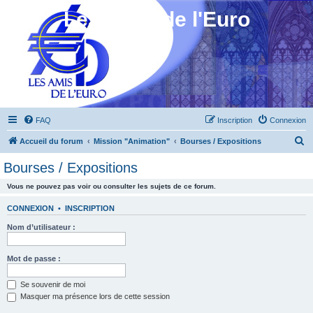
Les Amis de l'Euro
FAQ
Inscription
Connexion
R
Accueil du forum
Mission "Animation"
Bourses / Expositions
e
Bourses / Expositions
c
Vous ne pouvez pas voir ou consulter les sujets de ce forum.
h
e
CONNEXION
•
INSCRIPTION
r
Nom d’utilisateur :
c
h
Mot de passe :
e
Se souvenir de moi
r
Masquer ma présence lors de cette session