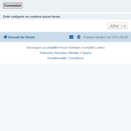
Cette catégorie ne contient aucun forum.
Aller
Accueil du forum
Fuseau horaire sur
UTC+02:00
Développé par
phpBB
® Forum Software © phpBB Limited
Traduction française officielle
©
Qiaeru
Confidentialité
|
Conditions