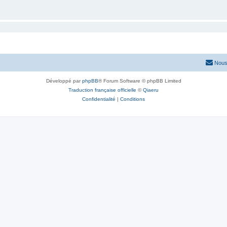
Nous
Développé par
phpBB
® Forum Software © phpBB Limited
Traduction française officielle
©
Qiaeru
Confidentialité
|
Conditions