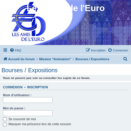
Les Amis de l'Euro
FAQ
Inscription
Connexion
R
Accueil du forum
Mission "Animation"
Bourses / Expositions
e
Bourses / Expositions
c
Vous ne pouvez pas voir ou consulter les sujets de ce forum.
h
e
CONNEXION
•
INSCRIPTION
r
Nom d’utilisateur :
c
h
Mot de passe :
e
Se souvenir de moi
r
Masquer ma présence lors de cette session