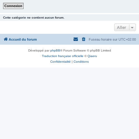
Cette catégorie ne contient aucun forum.
Aller
Accueil du forum
Fuseau horaire sur
UTC+02:00
Développé par
phpBB
® Forum Software © phpBB Limited
Traduction française officielle
©
Qiaeru
Confidentialité
|
Conditions