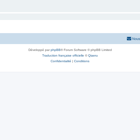
Nous
Développé par
phpBB
® Forum Software © phpBB Limited
Traduction française officielle
©
Qiaeru
Confidentialité
|
Conditions