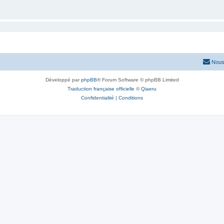
Nous
Développé par
phpBB
® Forum Software © phpBB Limited
Traduction française officielle
©
Qiaeru
Confidentialité
|
Conditions