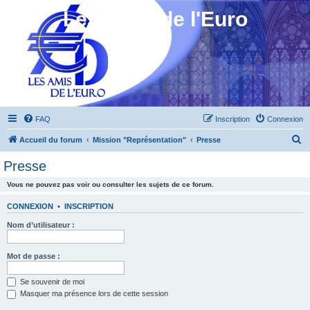
Les Amis de l'Euro
FAQ
Inscription
Connexion
R
Accueil du forum
Mission "Représentation"
Presse
e
Presse
c
Vous ne pouvez pas voir ou consulter les sujets de ce forum.
h
e
CONNEXION
•
INSCRIPTION
r
Nom d’utilisateur :
c
h
Mot de passe :
e
Se souvenir de moi
r
Masquer ma présence lors de cette session