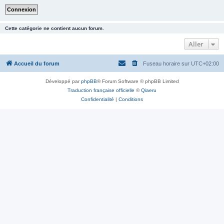
Cette catégorie ne contient aucun forum.
Aller
Accueil du forum
Fuseau horaire sur
UTC+02:00
Développé par
phpBB
® Forum Software © phpBB Limited
Traduction française officielle
©
Qiaeru
Confidentialité
|
Conditions