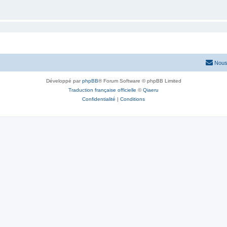
Nous
Développé par
phpBB
® Forum Software © phpBB Limited
Traduction française officielle
©
Qiaeru
Confidentialité
|
Conditions