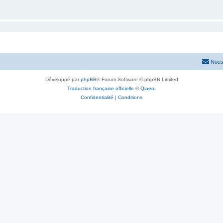
Nous
Développé par
phpBB
® Forum Software © phpBB Limited
Traduction française officielle
©
Qiaeru
Confidentialité
|
Conditions