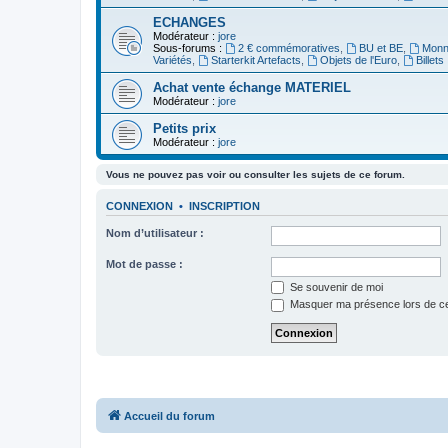
ECHANGES
Modérateur :
jore
Sous-forums :
2 € commémoratives
,
BU et BE
,
Monna
Variétés
,
Starterkit Artefacts
,
Objets de l'Euro
,
Billets
Achat vente échange MATERIEL
Modérateur :
jore
Petits prix
Modérateur :
jore
Vous ne pouvez pas voir ou consulter les sujets de ce forum.
CONNEXION
•
INSCRIPTION
Nom d’utilisateur :
Mot de passe :
Se souvenir de moi
Masquer ma présence lors de ce
Accueil du forum