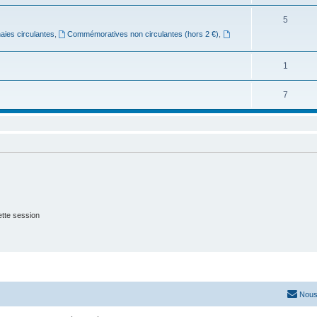
5
ies circulantes
,
Commémoratives non circulantes (hors 2 €)
,
1
7
tte session
Nous