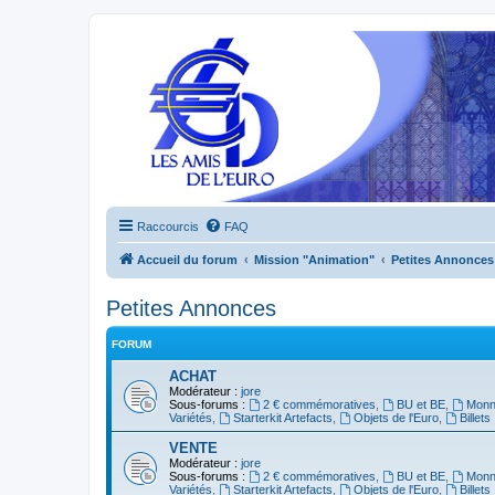
Raccourcis
FAQ
Accueil du forum
Mission "Animation"
Petites Annonces
Petites Annonces
FORUM
ACHAT
Modérateur :
jore
Sous-forums :
2 € commémoratives
,
BU et BE
,
Monna
Variétés
,
Starterkit Artefacts
,
Objets de l'Euro
,
Billets
VENTE
Modérateur :
jore
Sous-forums :
2 € commémoratives
,
BU et BE
,
Monna
Variétés
,
Starterkit Artefacts
,
Objets de l'Euro
,
Billets