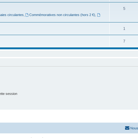
5
ies circulantes
,
Commémoratives non circulantes (hors 2 €)
,
1
7
tte session
Nous