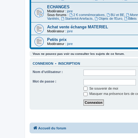
ECHANGES
Modérateur :
jore
Sous-forums :
2 € commémoratives
,
BU et BE
,
Monna
Variétés
,
Starterkit Artefacts
,
Objets de l'Euro
,
Billets
Achat vente échange MATERIEL
Modérateur :
jore
Petits prix
Modérateur :
jore
Vous ne pouvez pas voir ou consulter les sujets de ce forum.
CONNEXION
•
INSCRIPTION
Nom d’utilisateur :
Mot de passe :
Se souvenir de moi
Masquer ma présence lors de ce
Accueil du forum