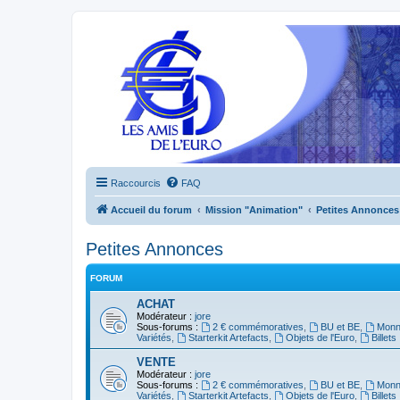
Raccourcis
FAQ
Accueil du forum
Mission "Animation"
Petites Annonces
Petites Annonces
FORUM
ACHAT
Modérateur :
jore
Sous-forums :
2 € commémoratives
,
BU et BE
,
Monna
Variétés
,
Starterkit Artefacts
,
Objets de l'Euro
,
Billets
VENTE
Modérateur :
jore
Sous-forums :
2 € commémoratives
,
BU et BE
,
Monna
Variétés
,
Starterkit Artefacts
,
Objets de l'Euro
,
Billets