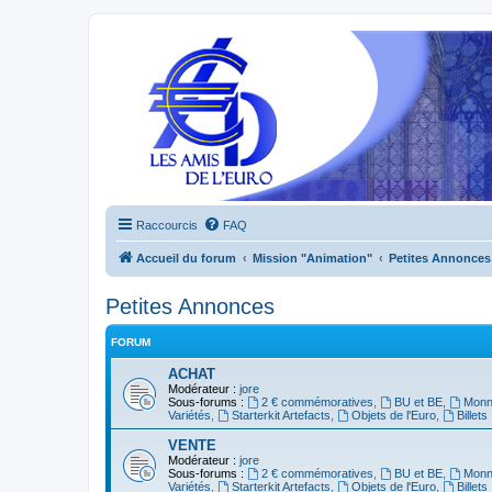
Raccourcis
FAQ
Accueil du forum
Mission "Animation"
Petites Annonces
Petites Annonces
FORUM
ACHAT
Modérateur :
jore
Sous-forums :
2 € commémoratives
,
BU et BE
,
Monna
Variétés
,
Starterkit Artefacts
,
Objets de l'Euro
,
Billets
VENTE
Modérateur :
jore
Sous-forums :
2 € commémoratives
,
BU et BE
,
Monna
Variétés
,
Starterkit Artefacts
,
Objets de l'Euro
,
Billets