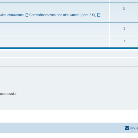
5
ies circulantes
,
Commémoratives non circulantes (hors 2 €)
,
1
7
tte session
Nous