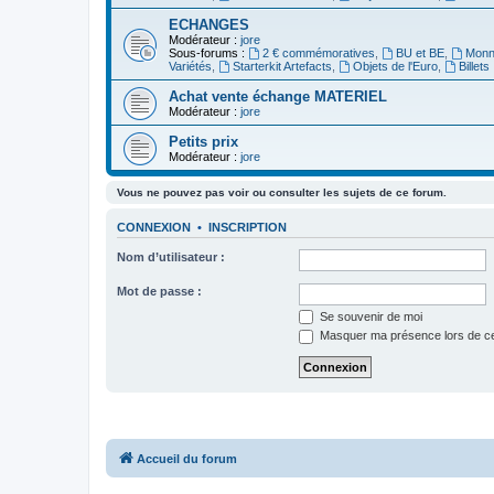
ECHANGES
Modérateur :
jore
Sous-forums :
2 € commémoratives
,
BU et BE
,
Monna
Variétés
,
Starterkit Artefacts
,
Objets de l'Euro
,
Billets
Achat vente échange MATERIEL
Modérateur :
jore
Petits prix
Modérateur :
jore
Vous ne pouvez pas voir ou consulter les sujets de ce forum.
CONNEXION
•
INSCRIPTION
Nom d’utilisateur :
Mot de passe :
Se souvenir de moi
Masquer ma présence lors de ce
Accueil du forum